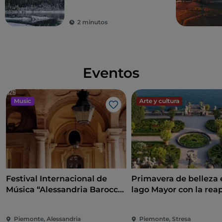
2 minutos
Eventos
Music
Arte y cultura
Me gusta
Festival Internacional de
Primavera de belleza 
Música “Alessandria Barocca
lago Mayor con la rea
e non solo..."
de las islas Borromeas 
Taranto
Piemonte, Alessandria
Piemonte, Stresa