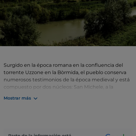
Surgido en la época romana en la confluencia del
torrente Uzzone en la Bòrmida, el pueblo conserva
numerosos testimonios de la época medieval y está
compuesto por dos núcleos: San Michele, a la
izquierda de la Bòrmida, y San Pantaleo, a la derecha.
Mostrar más
El centro del pueblo de San Michele es la plaza Oscar
Molinari, frente a una colina sobre la que se levantan
los restos del castillo medieval. La plaza está
dominada por la casa torre medieval (siglo XV) del
antiguo palacio del magistrado, hoy sede del
Parte de la información está