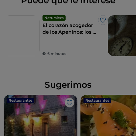
Puede que le interese
Naturaleza
Me gusta
El corazón acogedor
de los Apeninos: los 9
municipios de las
Altas Marcas
6 minutos
Sugerimos
Restaurantes
Restaurantes
Me gusta