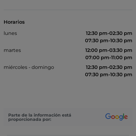
American Express
Se admiten animales
Horarios
Apple Pay
lunes
12:30 pm-02:30 pm
Baño para inválidos
07:30 pm-10:30 pm
Cena con espectáculo
martes
12:00 pm-03:30 pm
07:00 pm-11:00 pm
Cocktail
miércoles - domingo
12:30 pm-02:30 pm
Diners Club
07:30 pm-10:30 pm
Google Pay
Karaoke
Menú infantil
Partidos de fútbol
Parte de la información está
proporcionada por:
Salón de baile
Se habla francés