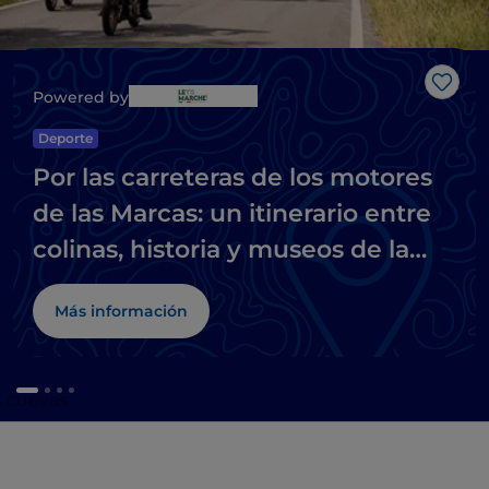
Me g
Powered by
Deporte
Por las carreteras de los motores
de las Marcas: un itinerario entre
colinas, historia y museos de la
moto
Más información
us cuevas