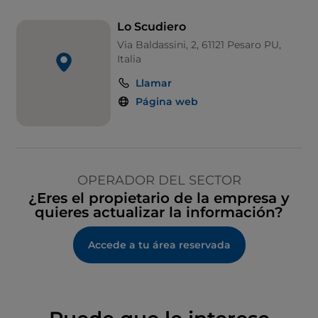
Se habla inglés
Lo Scudiero
Via Baldassini, 2, 61121 Pesaro PU,
Se habla español
Italia
Se habla alemán
Llamar
Zona de fumadores
Página web
Sodexo
TheFork PAY
UnionPay via TheFork PAY
OPERADOR DEL SECTOR
Wi-Fi
¿Eres el propietario de la empresa y
quieres actualizar la información?
Accede a tu área reservada