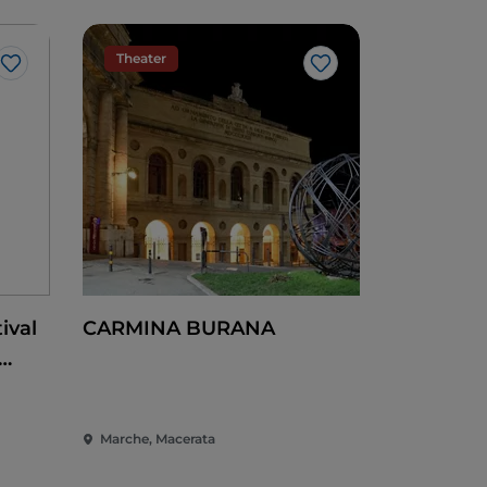
Theater
Me gusta
Me gusta
ival
CARMINA BURANA
azón
Marche, Macerata