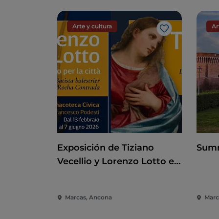
Arte y cultura
Ar
Me gusta
Exposición de Tiziano
Summ
Vecellio y Lorenzo Lotto en
la Pinacoteca de Ancona
Marcas, Ancona
March