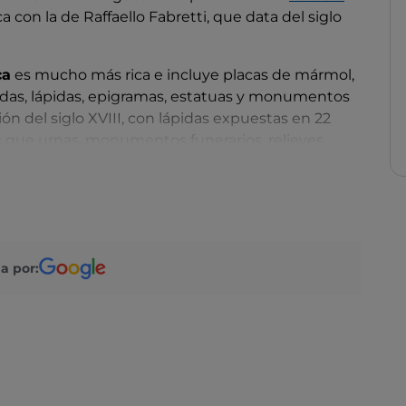
 con la de Raffaello Fabretti, que data del siglo
ca
es mucho más rica e incluye placas de mármol,
radas, lápidas, epigramas, estatuas y monumentos
ón del siglo XVIII, con lápidas expuestas en 22
as que urnas, monumentos funerarios, relieves,
co salas.
nto de inscripción con la resurrección de Lázaro,
ecinto funerario y un tondo de pórfido que
ave para resistir el canto de las sirenas. No debes
tero griego Eutropos.
a por:
Nacional de Las Marcas
y el
museo de la
 del
palacio ducal
, una residencia fortificada del
sticos de Urbino.