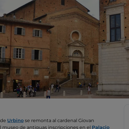
o de
Urbino
se remonta al cardenal Giovan
l museo de antiguas inscripciones en el
Palacio