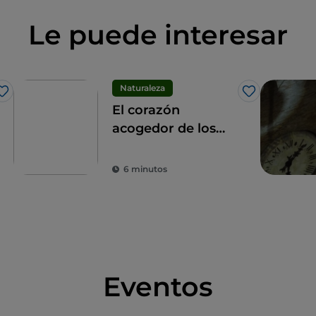
Le puede interesar
Naturaleza
Me gusta
Me gusta
El corazón
acogedor de los
Apeninos: los 9
municipios de las
6 minutos
Altas Marcas
Eventos