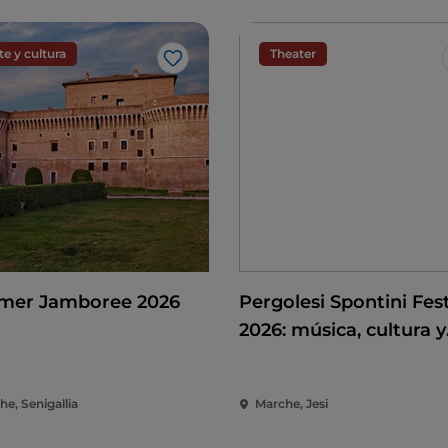
te y cultura
Theater
Me gusta
er Jamboree 2026
Pergolesi Spontini Fest
2026: música, cultura y
espectáculo en el cor
de las Marcas
e, Senigallia
Marche, Jesi