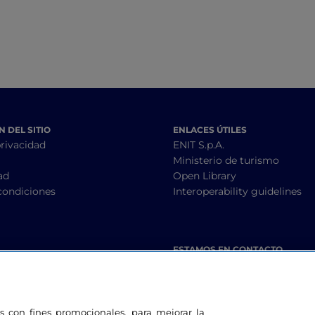
 DEL SITIO
ENLACES ÚTILES
privacidad
ENIT S.p.A.
Ministerio de turismo
ad
Open Library
condiciones
Interoperability guidelines
ESTAMOS EN CONTACTO
les con fines promocionales, para mejorar la