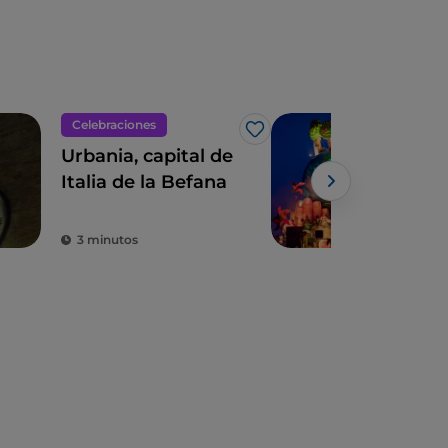
Celebraciones
Trad
Me gusta
Urbania, capital de
3 r
Italia de la Befana
per
car
3 minutos
2 m