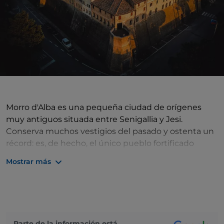
Morro d'Alba es una pequeña ciudad de orígenes
muy antiguos situada entre Senigallia y Jesi.
Conserva muchos vestigios del pasado y ostenta un
récord: es, de hecho, el único pueblo fortificado
italiano que tiene un camino de ronda, la Scarpa, a lo
Mostrar más
largo de todas las murallas, cubierto y flanqueado
por arcos. Los sitios turísticos más interesantes son:
El Ayuntamiento, que alberga la pinacoteca con
importantes obras de Claudio Ridolfi, la Iglesia de la
SS. Annunziata (actual Auditorio), la Iglesia Parroquial
Parte de la información está