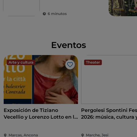
Altas Marcas
6 minutos
Eventos
Arte y cultura
Theater
Me gusta
Exposición de Tiziano
Pergolesi Spontini Fes
Vecellio y Lorenzo Lotto en la
2026: música, cultura 
Pinacoteca de Ancona
espectáculo en el cor
las Marcas
Marcas, Ancona
Marche, Jesi