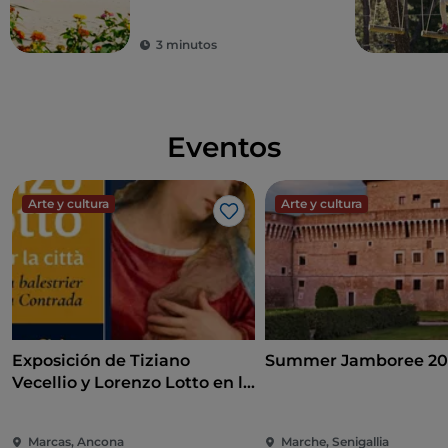
las tradiciones
3 minutos
Eventos
Arte y cultura
Arte y cultura
Me gusta
Exposición de Tiziano
Summer Jamboree 20
Vecellio y Lorenzo Lotto en la
Pinacoteca de Ancona
Marcas, Ancona
Marche, Senigallia