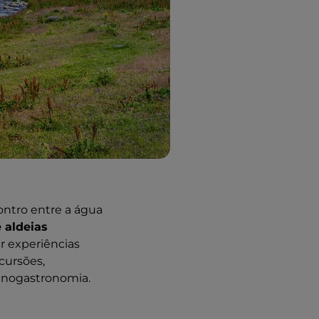
ntro entre a água
e aldeias
r experiências
xcursões,
 enogastronomia.