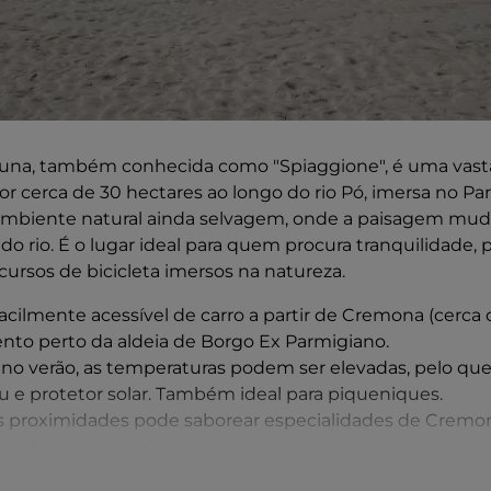
 Luna, também conhecida como "Spiaggione", é uma vast
r cerca de 30 hectares ao longo do rio Pó, imersa no Pa
ambiente natural ainda selvagem, onde a paisagem mu
do rio. É o lugar ideal para quem procura tranquilidade, 
cursos de bicicleta imersos na natureza.
acilmente acessível de carro a partir de Cremona (cerca 
to perto da aldeia de Borgo Ex Parmigiano.
no verão, as temperaturas podem ser elevadas, pelo que
u e protetor solar. Também ideal para piqueniques.
 proximidades pode saborear especialidades de Cremo
 queijos locais e a famosa mostarda.