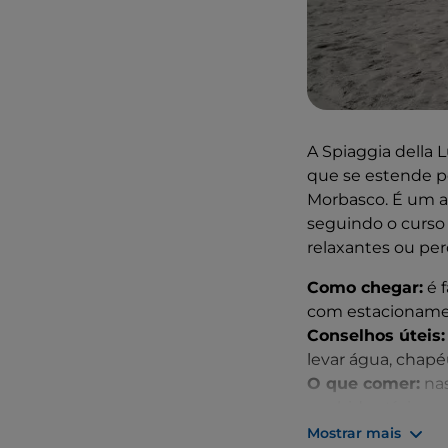
A Spiaggia della
que se estende po
Morbasco. É um 
seguindo o curso 
relaxantes ou per
Como chegar:
é f
com estacionamen
Conselhos úteis:
levar água, chapé
O que comer:
nas
enchidos típicos,
Mostrar mais