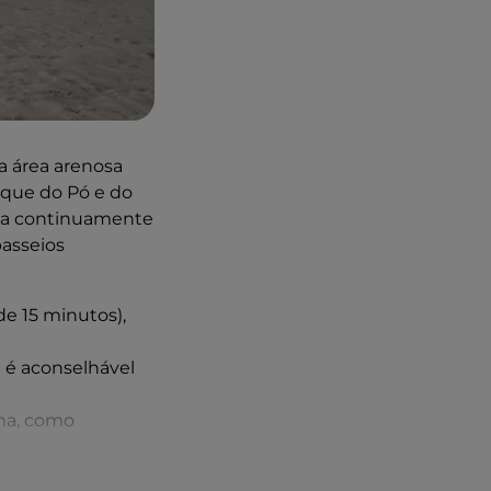
a área arenosa
rque do Pó e do
da continuamente
passeios
de 15 minutos),
 é aconselhável
na, como