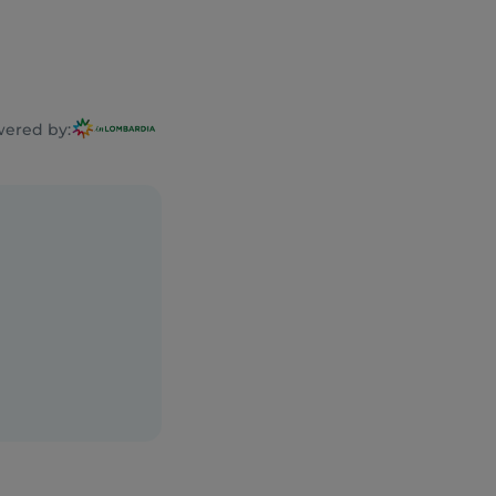
a
ered by: