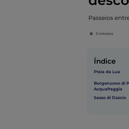
desco
Passeios entr
3 minutos
Índice
Praia da Lua
Borgonuovo di P
Acquafraggia
Sasso di Dascio