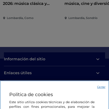
2026: música clásica y
música, cine y diversi
contemporánea entre villas y
corazón de la ciudad
jardines en el lago de Como
Lombardía, Como
Lombardía, Sondrio
Información del sitio
Enlaces útiles
Acceso
Cerrar
Política de cookies
Estamos en contacto
Este sitio utiliza cookies técnicas y de elaboración de
perfiles con fines promocionales, para mejorar la