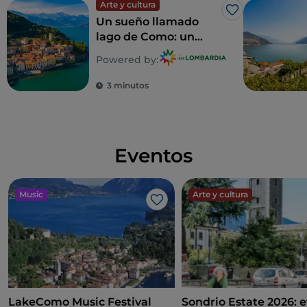
Arte y cultura
Me gusta
Un sueño llamado
lago de Como: un
recorrido para
Powered by:
descubrir 5 villas
inolvidables
3 minutos
Eventos
Music
Arte y cultura
Me gusta
LakeComo Music Festival
Sondrio Estate 2026: e