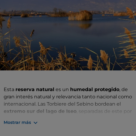
Esta
reserva natural
es un
humedal protegido
, de
gran interés natural y relevancia tanto nacional como
internacional. Las Torbiere del Sebino bordean el
extremo sur del lago de Iseo
, separadas de este por
un fino cordón morrénico. En esta zona, que se
Mostrar más
extiende a lo largo de unas 360 hectáreas, se
alternan terrenos pantanosos y cenagosos,