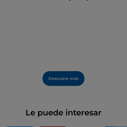
de Via Colombera, en el municipio de Iseo, y
recorriendo los diez kilómetros que forman un anillo
alrededor de las Torbiere: las vistas, sin duda, son
impresionantes.
Descubre más
Le puede interesar