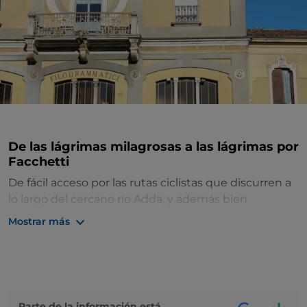
De las lágrimas milagrosas a las lágrimas por
Facchetti
De fácil acceso por las rutas ciclistas que discurren a
lo largo del cercano río Adda, y además bien
comunicado con la autopista por la salida BreBeMi,
Mostrar más
Treviglio
es famoso por su
Santuario de las
Lágrimas
, construido entre 1594 y 1619 e incluido en
la ruta del Camino de San Agustín: 620 kilómetros
divididos en 26 etapas que recorren cincuenta
santuarios marianos de
Lombardía
.
Parte de la información está