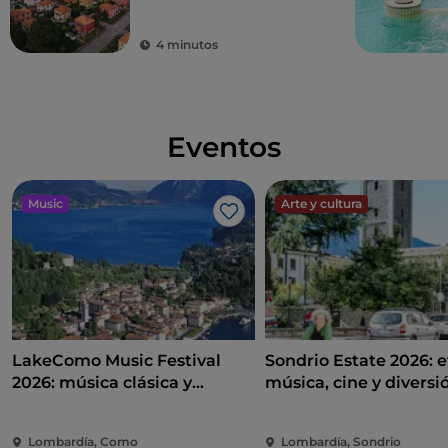
4 minutos
Eventos
Music
Arte y cultura
Me gusta
LakeComo Music Festival
Sondrio Estate 2026: e
2026: música clásica y
música, cine y diversi
contemporánea entre villas y
corazón de la ciudad
jardines en el lago de Como
Lombardía, Como
Lombardía, Sondrio