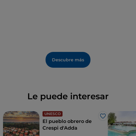
tienen lugar en la plaza frente al
Santuario
de
Santa
Maria della Fonte
.
Descubre más
Le puede interesar
UNESCO
Me gusta
El pueblo obrero de
Crespi d'Adda