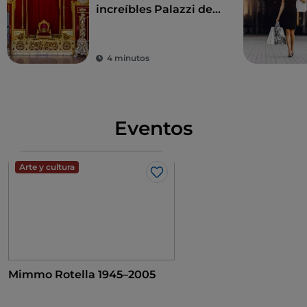
increíbles Palazzi dei
son ejemplos del gran valor artístico de la ciudad. Un
Rolli
rico patrimonio de obras de arte que atestigua la
profunda tradición cristiana y el brillante pasado de la
república marítima, que en 1637 coronó a la Virgen
4 minutos
María como «Reina de la ciudad», como se puede ver
en los frescos del siglo XVIII del anillo superior del
claustro.
Eventos
Arte y cultura
Me gusta
Mimmo Rotella 1945–2005