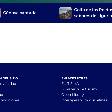
Golfo de los Poetas
Génova cantada
sabores de Liguri
entre Lerici y
Portovenere
 DEL SITIO
ENLACES ÚTILES
privacidad
ENIT S.p.A.
Ministerio de turismo
ad
Open Library
condiciones
Interoperability guidelines