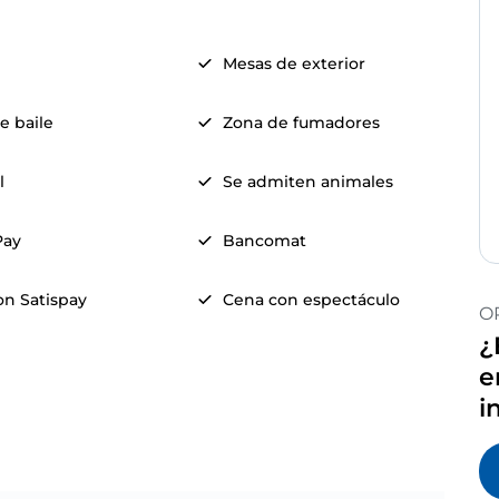
Mesas de exterior
e baile
Zona de fumadores
l
Se admiten animales
Pay
Bancomat
on Satispay
Cena con espectáculo
O
¿
e
i