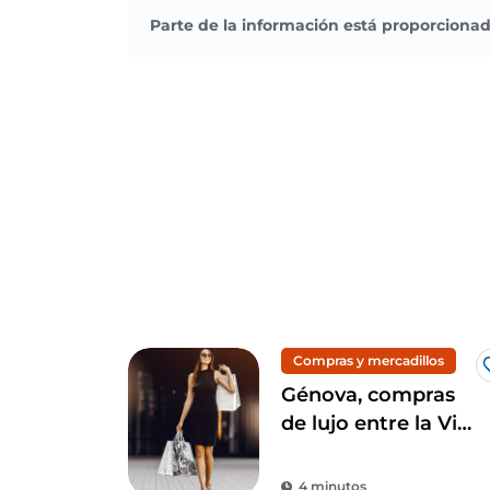
Parte de la información está proporcionad
Compras y mercadillos
Génova, compras
de lujo entre la Via
Roma y la Galleria
Mazzini
4 minutos