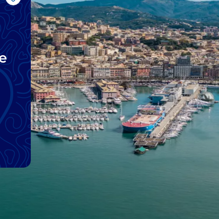
Me gusta
e