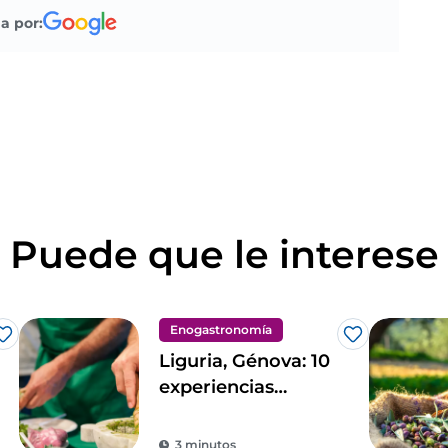
a por:
Puede que le interese
Enogastronomía
Me gusta
Me gusta
Liguria, Génova: 10
experiencias
gastronómicas en
la antigua
3 minutos