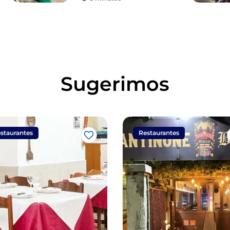
república marítima
Sugerimos
staurantes
Restaurantes
Me gusta