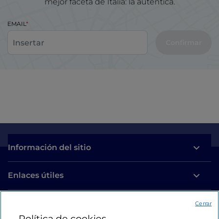
mejor faceta de Italia: la auténtica.
EMAIL
Confirmar
Información del sitio
Enlaces útiles
Acceso
Cerrar
Política de cookies