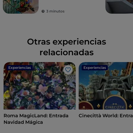
leyendas
3 minutos
Otras experiencias
relacionadas
Experiencias
Experiencias
Me gusta
Roma MagicLand: Entrada
Cinecittà World: Entr
Navidad Mágica