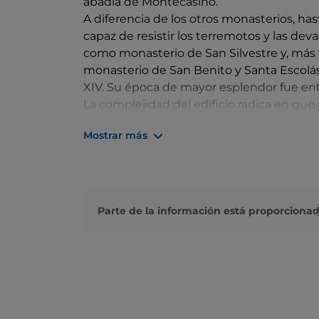
abadía de Montecasino.
A diferencia de los otros monasterios, hast
capaz de resistir los terremotos y las dev
como monasterio de San Silvestre y, más 
monasterio de San Benito y Santa Escolást
XIV. Su época de mayor esplendor fue entre 
La complejidad del edificio radica en que
diferentes épocas y estilos: la entrada se
Mostrar más
lema benedictino «Ora et labora», le sigue
una época diferente. El primero es el claus
continuación está el claustro gótico, del s
siglo XIII. El campanario, por su parte, es o
reconstruida en el siglo XVIII. En 1465, se 
Parte de la información está proporcionad
tipografía italiana, obra de dos clérigos 
permitió a su biblioteca, situada en el la
numerosos libros e incunables de gran valo
pasado, el valle en el que se encuentra e
conociéndose hoy en día como el «valle s