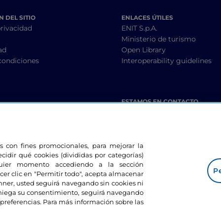
 DEL SITIO
ENLACES ÚTILES
privacidad
ENIT S.p.A.
Ministerio de turismo
ad
Open Library
condiciones
Interoperability guidelines
ESTAMOS EN CONTACTO
les con fines promocionales, para mejorar la
ecidir qué cookies (divididas por categorías)
lquier momento accediendo a la sección
Pe
cer clic en "Permitir todo", acepta almacenar
banner, usted seguirá navegando sin cookies ni
eniega su consentimiento, seguirá navegando
preferencias. Para más información sobre las