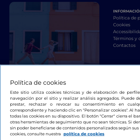
INFORMACIÓN
Política de 
Cookies
Accessibilid
Términos y 
Contactos
Política de cookies
Este sitio utiliza cookies técnicas y de elaboración de perfi
navegación por el sitio y realizar análisis agregados. Puede d
prestar, rechazar o revocar su consentimiento en cua
correspondiente y haciendo clic en "Personalizar cookies". Al ha
todas las cookies en su dispositivo. El botón "Cerrar" cierra el 
otras herramientas de seguimiento que no sean técnicas. Si d
sin poder beneficiarse de contenidos personalizados según sus 
cookies, consulte nuestra
política de cookies