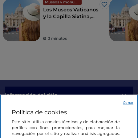
Museos y monumentos
Me gusta
Los Museos Vaticanos
y la Capilla Sixtina,
maravillas sin igual en
el mundo
3 minutos
Información del sitio
Cerrar
Política de cookies
Enlaces útiles
Este sitio utiliza cookies técnicas y de elaboración de
perfiles con fines promocionales, para mejorar la
Acceso
navegación por el sitio y realizar análisis agregados.