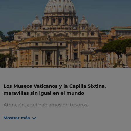
Los Museos Vaticanos y la Capilla Sixtina,
maravillas sin igual en el mundo
Atención, aquí hablamos de tesoros.
Los
Museos Vaticanos
albergan
una de las
Mostrar más
colecciones de arte más importantes del mundo
.
Una colección creada por los papas durante la