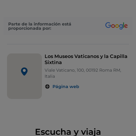
historia, con unas 20 000 obras de arte, arqueología y
etnoantropología expuestas y más de 50 000
conservadas en los ricos depósitos.
Parte de la información está
proporcionada por:
Las
colecciones
incluyen obras maestras de las
civilizaciones egipcia, etrusca, griega y romana, la
Edad Media y el Renacimiento, hasta el arte
contemporáneo. El recorrido comprende obras
Los Museos Vaticanos y la Capilla
Sixtina
encargadas por los papas en los palacios apostólicos,
desde las Estancias de Rafael en el Apartamento
Viale Vaticano, 100, 00192 Roma RM,
Italia
Borgia, hasta la monumental
Capilla Sixtina
.
Página web
Escucha y viaja