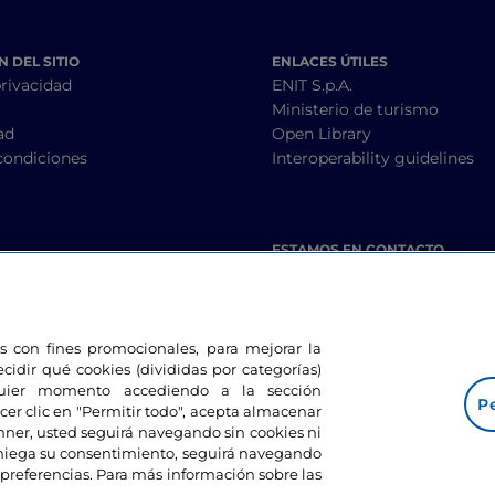
 DEL SITIO
ENLACES ÚTILES
privacidad
ENIT S.p.A.
Ministerio de turismo
ad
Open Library
condiciones
Interoperability guidelines
ESTAMOS EN CONTACTO
les con fines promocionales, para mejorar la
ecidir qué cookies (divididas por categorías)
lquier momento accediendo a la sección
Pe
cer clic en "Permitir todo", acepta almacenar
banner, usted seguirá navegando sin cookies ni
eniega su consentimiento, seguirá navegando
preferencias. Para más información sobre las