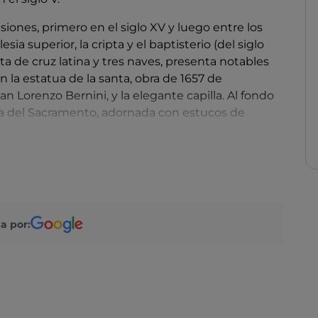
iones, primero en el siglo XV y luego entre los
sia superior, la cripta y el baptisterio (del siglo
lanta de cruz latina y tres naves, presenta notables
on la estatua de la santa, obra de 1657 de
 Lorenzo Bernini, y la elegante capilla. Al fondo
lla del Sacramento, adornada con estucos de
frescos de V. Vanenti. La cripta es medieval, con
ciudad romana y, en las paredes, lo que queda de
a por: