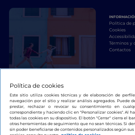
INFORMACIÓN
Política de 
Cookies
Accessibilid
Términos y 
Contactos
Política de cookies
Este sitio utiliza cookies técnicas y de elaboración de perfi
navegación por el sitio y realizar análisis agregados. Puede d
prestar, rechazar o revocar su consentimiento en cua
correspondiente y haciendo clic en "Personalizar cookies". Al ha
todas las cookies en su dispositivo. El botón "Cerrar" cierra el 
otras herramientas de seguimiento que no sean técnicas. Si d
sin poder beneficiarse de contenidos personalizados según sus 