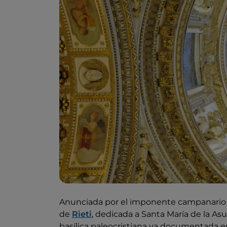
Anunciada por el imponente campanario ro
de
Rieti
, dedicada a Santa María de la Asu
basílica paleocristiana ya documentada en