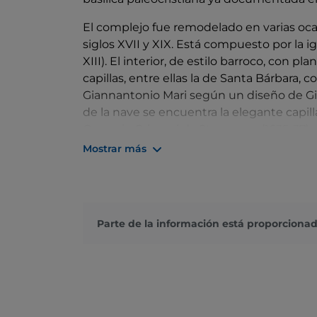
El complejo fue remodelado en varias ocas
siglos XVII y XIX. Está compuesto por la igle
XIII). El interior, de estilo barroco, con p
capillas, entre ellas la de Santa Bárbara, c
Giannantonio Mari según un diseño de Gian
de la nave se encuentra la elegante capi
Gregorio Grimani da Stroncone (1635-37) y 
columnas reutilizadas procedentes de la 
Mostrar más
frescos del siglo XIV.
Parte de la información está proporcionad