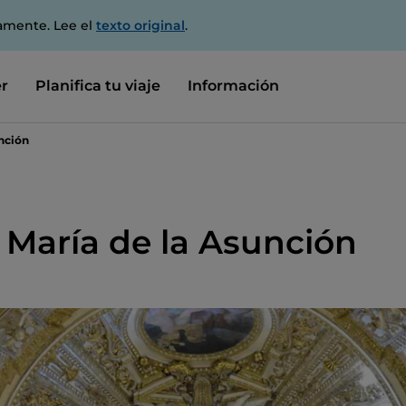
amente. Lee el
texto original
.
r
Planifica tu viaje
Información
unción
 María de la Asunción