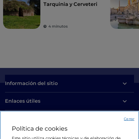
Tarquinia y Cerveteri
4 minutos
Información del sitio
Enlaces útiles
Acceso
Cerrar
Política de cookies
Estamos en contacto
Este sitio utiliza cookies técnicas y de elaboración de