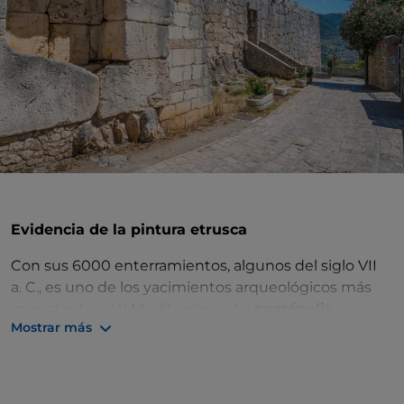
Evidencia de la pintura etrusca
Con sus 6000 enterramientos, algunos del siglo VII
a. C., es uno de los yacimientos arqueológicos más
importantes del Mediterráneo. La
necrópolis
Mostrar más
etrusca de Tarquinia
es una visita obligada para
todo aquel que visite el Lacio septentrional. Se
extiende paralela a la costa tirrena en una zona
denominada
Monterozzi
, nombre derivado de la