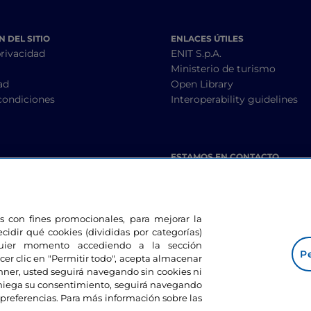
 DEL SITIO
ENLACES ÚTILES
privacidad
ENIT S.p.A.
Ministerio de turismo
ad
Open Library
condiciones
Interoperability guidelines
ESTAMOS EN CONTACTO
les con fines promocionales, para mejorar la
ecidir qué cookies (divididas por categorías)
lquier momento accediendo a la sección
Pe
cer clic en "Permitir todo", acepta almacenar
banner, usted seguirá navegando sin cookies ni
eniega su consentimiento, seguirá navegando
preferencias. Para más información sobre las