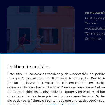
INFORMACIÓN
Política de 
Cookies
Accessibilid
Términos y 
Contactos
Política de cookies
Este sitio utiliza cookies técnicas y de elaboración de perfi
navegación por el sitio y realizar análisis agregados. Puede d
prestar, rechazar o revocar su consentimiento en cua
correspondiente y haciendo clic en "Personalizar cookies". Al ha
todas las cookies en su dispositivo. El botón "Cerrar" cierra el 
otras herramientas de seguimiento que no sean técnicas. Si d
sin poder beneficiarse de contenidos personalizados según sus 