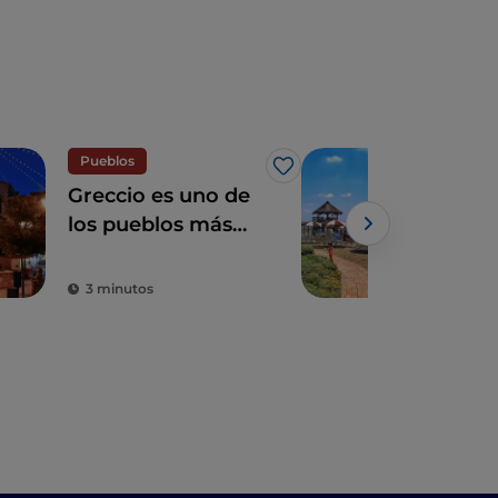
Pueblos
Sea
Me gusta
Greccio es uno de
Osti
los pueblos más
des
bonitos de Italia:
mar
aquí tenéis 5
3 minutos
4 m
buenas razones
para visitarlo