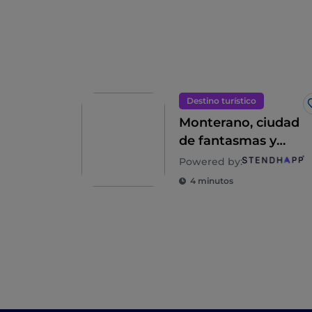
Destino turístico
Monterano, ciudad
de fantasmas y
celuloide
Powered by:
4 minutos