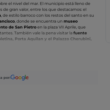
re el nivel del mar. El municipio está lleno de
les de gran valor, entre los que destacamos: el
a
, de estilo barroco con los restos del santo en su
rancisco
, donde se encuentra un
museo
ento de San Pietro
en la plaza VII Aprile, que
tantes. También vale la pena visitar la
fuente
oletina, Porta Aquilan y el Palazzo Cherubini,
i.
o ideal tanto en invierno como en verano para los
uraleza virgen
para explorar y pasar unas
ajación
.
, cabe destacar la
patata
(que se conmemora con
a por:
en particular los de «
C’era una volta
», un pequeño
tidos, entre los que se encuentra la
coppa di
de extinción. Entre los eventos más evocadores,
s de junio), que recuerda el período histórico en el
stria, el festival de verano «Estate a Leonessa» y