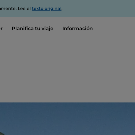
amente. Lee el
texto original
.
r
Planifica tu viaje
Información