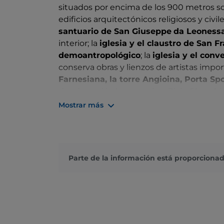
situados por encima de los 900 metros sob
edificios arquitectónicos religiosos y civi
santuario de San Giuseppe
da Leoness
interior; la
iglesia y el claustro de San F
demoantropológico
; la
iglesia y el conv
conserva obras y lienzos de artistas impor
Farnesiana, la torre Angioina, Porta Sp
donde nació el compositor Bixio Cherubin
Mostrar más
Gracias a su clima, Leonessa es un destin
turistas que pueden disfrutar de una
nat
vacaciones dedicadas al
deporte y la rel
Entre los
productos típicos
del territorio
Parte de la información está proporcionad
un festival en octubre) y los
embutidos
, 
taller artesanal que fabrica y vende embu
testa
, un producto antiguo y en peligro 
destacamos el
Palio del Velluto
(a finale
que Leonessa fue feudo de Margarita de Au