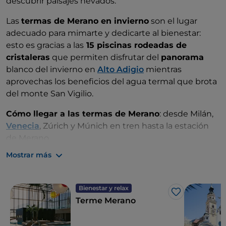
descubrir paisajes nevados.
Las
termas de Merano en invierno
son el lugar
adecuado para mimarte y dedicarte al bienestar:
esto es gracias a las
15 piscinas rodeadas de
cristaleras
que permiten disfrutar del
panorama
blanco del invierno en
Alto Adigio
mientras
aprovechas los beneficios del agua termal que brota
del monte San Vigilio.
Cómo llegar a las termas de Merano
: desde Milán,
Venecia
, Zúrich y Múnich en tren hasta la estación
de Merano.
Mostrar más
Bienestar y relax
Me gusta
Terme Merano