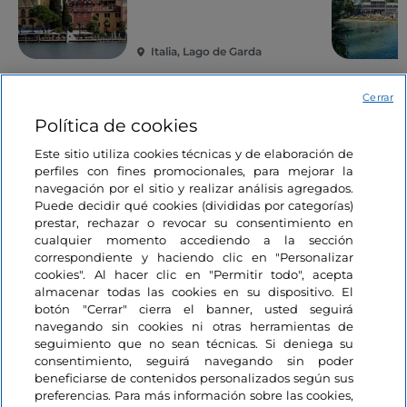
Italia, Lago de Garda
Cerrar
Política de cookies
Le puede interesar
Este sitio utiliza cookies técnicas y de elaboración de
perfiles con fines promocionales, para mejorar la
navegación por el sitio y realizar análisis agregados.
Bienestar y relax
Puede decidir qué cookies (divididas por categorías)
Me gusta
Emilia-Romaña, el
prestar, rechazar o revocar su consentimiento en
patrimonio de los
cualquier momento accediendo a la sección
correspondiente y haciendo clic en "Personalizar
balnearios históricos
cookies". Al hacer clic en "Permitir todo", acepta
almacenar todas las cookies en su dispositivo. El
2 minutos
botón "Cerrar" cierra el banner, usted seguirá
navegando sin cookies ni otras herramientas de
seguimiento que no sean técnicas. Si deniega su
consentimiento, seguirá navegando sin poder
beneficiarse de contenidos personalizados según sus
preferencias. Para más información sobre las cookies,