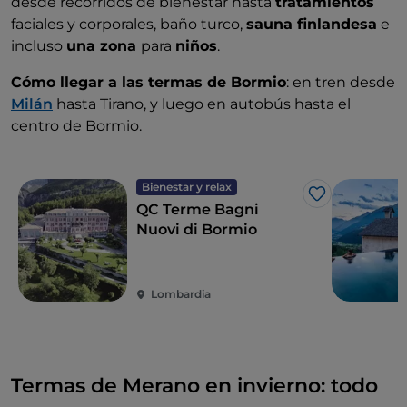
desde recorridos de bienestar hasta
tratamientos
faciales y corporales, baño turco,
sauna finlandesa
e
incluso
una zona
para
niños
.
Cómo llegar a las termas de Bormio
: en tren desde
Milán
hasta Tirano, y luego en autobús hasta el
centro de Bormio.
Bienestar y relax
Me gusta
QC Terme Bagni
Nuovi di Bormio
Lombardia
Termas de Merano en invierno: todo