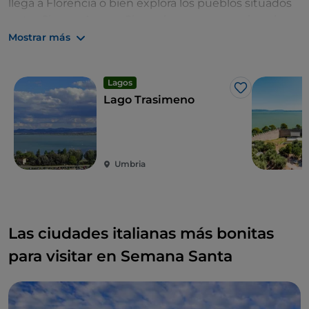
llega a Florencia o bien explora los pueblos situados
entre Siena y Arezzo. Sin embargo, para explorar la
zona de
Cinque Terre
en autocaravana es
Mostrar más
recomendable aparcar en Levanto, para luego
moverse en tren y descubrir tranquilamente un
Lagos
pueblo al día.
Me gusta
Lago Trasimeno
Umbria
Las ciudades italianas más bonitas
para visitar en Semana Santa