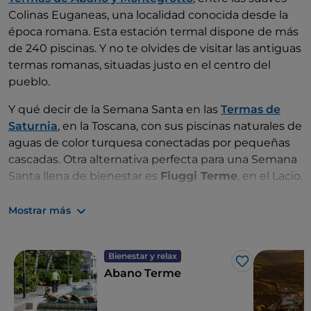
Colinas Euganeas, una localidad conocida desde la
época romana. Esta estación termal dispone de más
de 240 piscinas. Y no te olvides de visitar las antiguas
termas romanas, situadas justo en el centro del
pueblo.
Y qué decir de la Semana Santa en las
Termas de
Saturnia
, en la Toscana, con sus piscinas naturales de
aguas de color turquesa conectadas por pequeñas
cascadas. Otra alternativa perfecta para una Semana
Santa llena de bienestar es
Fiuggi Terme
, en el Lacio.
Y si vas a pasar la Semana Santa en Cerdeña, no te
pierdas las
Termas de Sardara
.
Mostrar más
Bienestar y relax
Me gusta
Abano Terme