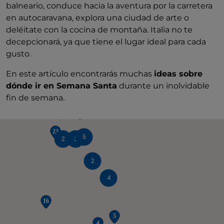
balneario, conduce hacia la aventura por la carretera
en autocaravana, explora una ciudad de arte o
deléitate con la cocina de montaña. Italia no te
decepcionará, ya que tiene el lugar ideal para cada
gusto.
En este artículo encontrarás muchas
ideas sobre
dónde ir en Semana Santa
durante un inolvidable
2
3
fin de semana.
5
2
3
2
4