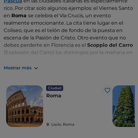
Pascua
en las ciudades italianas es especialmente
rico. Por citar solo algunos ejemplos: el Viernes Santo
en
Roma
se celebra el Vía Crucis, un evento
realmente emocionante. La cita tiene lugar en el
Coliseo, que es el telón de fondo de la puesta en
escena de la Pasión de Cristo. Otro evento que no
debes perderte en Florencia es el
Scoppio del Carro
(Explosión del Carro) los domingos por la mañana en
la Piazza Duomo. Si vas a pasar la Semana Santa en
Nápoles
, tienes que probar el
casatiello
y la
pastiera
,
Mostrar más
tradicionalmente vinculados a esta fiesta. La Semana
Santa en
Milán
está llena de eventos culturales. Si
Ciudad
quieres hacer algo original, explora los palacios de
Me gusta
Roma
estilo modernistas en el Cuadrilátero del Silencio. Y,
el Lunes de Pascua, todos en bicicleta a lo largo del
canal de la Martesana.
Lacio, Roma