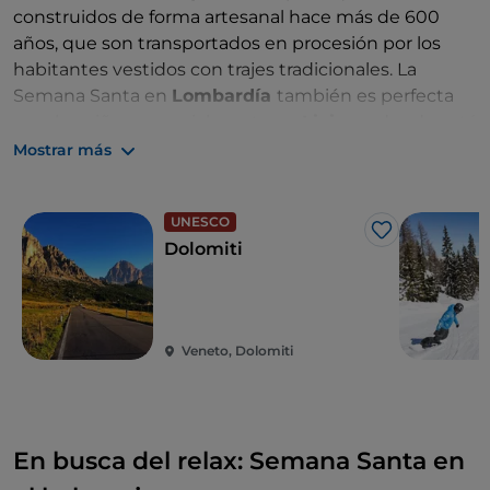
construidos de forma artesanal hace más de 600
años, que son transportados en procesión por los
habitantes vestidos con trajes tradicionales. La
Semana Santa en
Lombardía
también es perfecta
para los niños, especialmente en
Livigno
, donde está
el Kinder Club Lupigno. El pueblo también dispone
Mostrar más
de numerosos hoteles familiares con servicios
especiales para las familias.
UNESCO
Me gusta
Dolomiti
Veneto, Dolomiti
En busca del relax: Semana Santa en