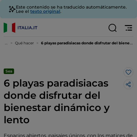
Este contenido se ha traducido automáticamente.
Lee el
texto original
.
...
Qué hacer
6 playas paradisiacas donde disfrutar del bienestar dinámico y lento
Sea
Me 
6 playas paradisiacas
donde disfrutar del
bienestar dinámico y
lento
Espacios abiertos, paisajes únicos, con los matices de