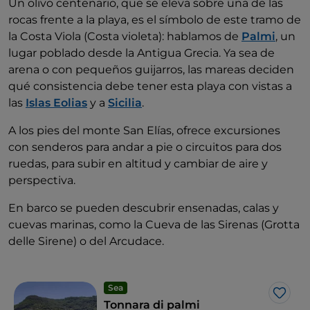
Un olivo centenario, que se eleva sobre una de las
rocas frente a la playa, es el símbolo de este tramo de
la Costa Viola (Costa violeta): hablamos de
Palmi
, un
lugar poblado desde la Antigua Grecia. Ya sea de
arena o con pequeños guijarros, las mareas deciden
qué consistencia debe tener esta playa con vistas a
las
Islas Eolias
y a
Sicilia
.
A los pies del monte San Elías, ofrece excursiones
con senderos para andar a pie o circuitos para dos
ruedas, para subir en altitud y cambiar de aire y
perspectiva.
En barco se pueden descubrir ensenadas, calas y
cuevas marinas, como la Cueva de las Sirenas (Grotta
delle Sirene) o del Arcudace.
Sea
Me g
Tonnara di palmi