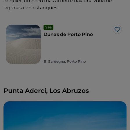
doquier; un poco más al norte hay una zona de
lagunas con estanques.
Sea
Me g
Dunas de Porto Pino
Sardegna, Porto Pino
Punta Aderci, Los Abruzos