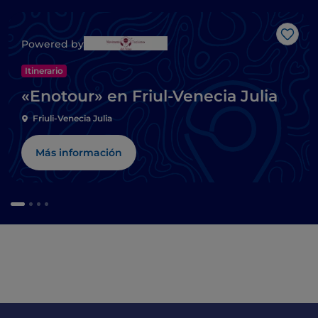
Me g
Powered by
Itinerario
«Enotour» en Friul-Venecia Julia
Friuli-Venecia Julia
Más información