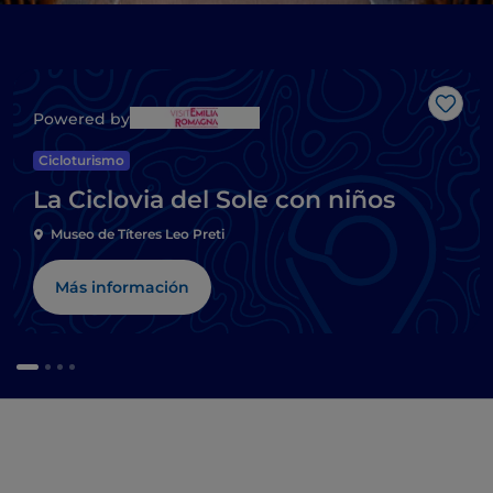
Me g
Powered by
Cicloturismo
La Ciclovia del Sole con niños
Museo de Títeres Leo Preti
Más información