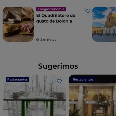
Enogastronomía
Me gusta
El Quadrilatero del
gusto de Bolonia
2 minutos
Sugerimos
Restaurantes
Restaurantes
Me gusta