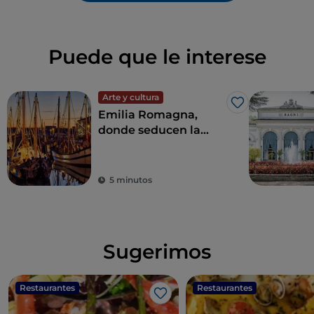
Puede que le interese
Arte y cultura
Me gusta
Emilia Romagna,
donde seducen la
hospitalidad, el
entretenimiento y la
buena comida
5 minutos
Sugerimos
Restaurantes
Restaurantes
Me gusta