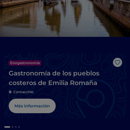
Enogastronomía
Me g
Gastronomía de los pueblos
costeros de Emilia Romaña
Comacchio
Más información