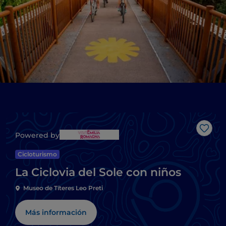
Me g
Powered by
Cicloturismo
La Ciclovia del Sole con niños
Museo de Títeres Leo Preti
Más información