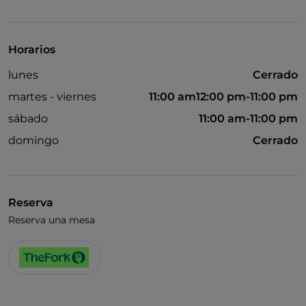
Cocktail
Se habla inglés
Horarios
Mastercard
lunes
Cerrado
No fumadores
martes - viernes
11:00 am12:00 pm-11:00 pm
Pago con Satispay
sábado
11:00 am-11:00 pm
Visa
domingo
Cerrado
Wi-Fi
Reserva
Reserva una mesa