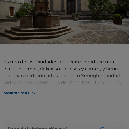
Es una de las "ciudades del aceite", produce una
excelente miel, deliciosos quesos y carnes, y tiene
una gran tradición artesanal. Pero Seneghe, ciudad
rodeada por los bosques de Montiferru, también es
conocida por su arte y su cultura: durante la Semana
Mostrar más
Santa, sus calles se llenan de las melodías cantadas
por los coros del cuntrattu, un canto polifónico a
cuatro voces que tiene en Seneghe uno de sus
principales centros. Desde el canto hasta la poesía y
la literatura, cada año se celebra aquí el festival
Parte de la información está