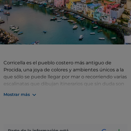
Corricella es el pueblo costero más antiguo de
Procida, una joya de colores y ambientes únicos a la
que sólo se puede llegar por mar o recorriendo varias
escalinatas que dibujan itinerarios que sin duda son
fascinantes. Lugar romántico y emocionante, el
Mostrar más
pueblo está dispuesto como un anfiteatro sobre el
mar y ofrece un espectáculo de gran belleza, entre
los colores vivos de las casas, las barcas que esperan
hacerse al mar y las redes colgadas para secarse.
Siempre ha sido pueblo de pescadores, tiene una
Parte de la información está