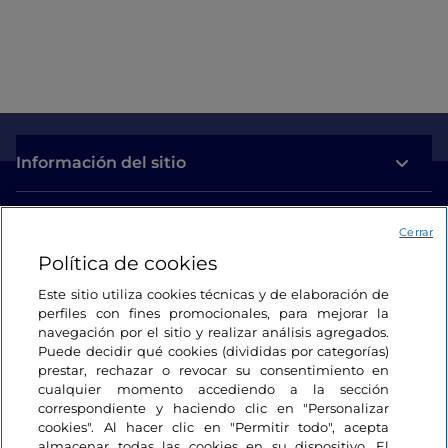
Información del sitio
Enlaces útiles
Cerrar
Política de cookies
Acceso
Este sitio utiliza cookies técnicas y de elaboración de
perfiles con fines promocionales, para mejorar la
Estamos en contacto
navegación por el sitio y realizar análisis agregados.
Puede decidir qué cookies (divididas por categorías)
prestar, rechazar o revocar su consentimiento en
cualquier momento accediendo a la sección
correspondiente y haciendo clic en "Personalizar
cookies". Al hacer clic en "Permitir todo", acepta
almacenar todas las cookies en su dispositivo. El