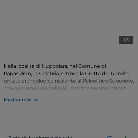
1/5
Nella località di Nuppolara, nel Comune di
Papasidero, in Calabria, si trova la Grotta del Romito,
un sito archeologico risalente al Paleolitico Superiore,
che contiene una delle più antiche testimonianze
dell’arte preistorica in Italia e una delle più
Mostrar más
importanti in Europa. All’esterno della grotta sono
visibili diversi graffiti rupestri, tra cui il più importante,
che raffigura due bovidi (Bos primigenius), insieme a
tracce di sepolture antiche risalenti a 10.500 anni fa.
Nel 1961, il graffito venne ritrovato e datato dagli
Parte de la información está