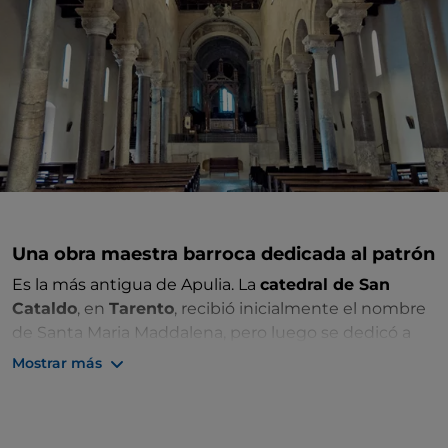
Una obra maestra barroca dedicada al patrón
Es la más antigua de Apulia. La
catedral de San
Cataldo
, en
Tarento
, recibió inicialmente el nombre
de Santa Maria Maddalena, pero luego se dedicó a
san Cataldo obispo, patrón de la ciudad. Parece que
Mostrar más
ya había una
primera estructura
en el
siglo V d. C.
,
pero fueron los bizantinos quienes construyeron la
auténtica catedral en el siglo X por voluntad del