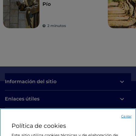
Pío
2 minutos
Información del sitio
Enlaces útiles
Acceso
Cerrar
Política de cookies
Estamos en contacto
Este sitio utiliza cookies técnicas y de elaboración de