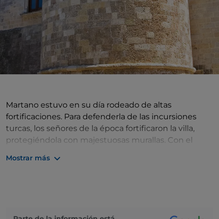
Martano estuvo en su día rodeado de altas
fortificaciones. Para defenderla de las incursiones
turcas, los señores de la época fortificaron la villa,
protegiéndola con majestuosas murallas. Con el
tiempo, la ciudad se ha transformado, pasando de
Mostrar más
ser una ciudadela fortificada a un pueblo acogedor.
Ya no hay murallas defensivas, sino que se invita al
viajero a descubrir los rincones más bellos de la
ciudad, recorriendo sus calles y callejones, admirando
la belleza de sus históricos palacios e iglesias
Parte de la información está