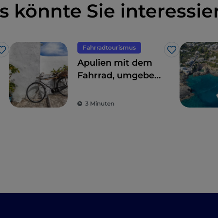
s könnte Sie interessie
Fahrradtourismus
Like
Like
Apulien mit dem
Fahrrad, umgeben
von Trulli,
Olivenbäumen und
3 Minuten
schmucken
Dörfern