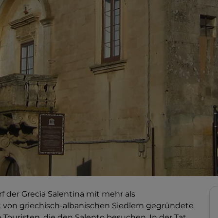
f der Grecìa Salentina mit mehr als
 von griechisch-albanischen Siedlern gegründete
e Touristen, die den Salento besuchen. In der Tat