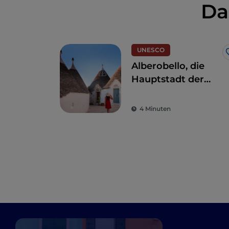
Da
UNESCO
Alberobello, die
Hauptstadt der
Trulli: Besuch in
einer
4 Minuten
märchenhaften
Welt