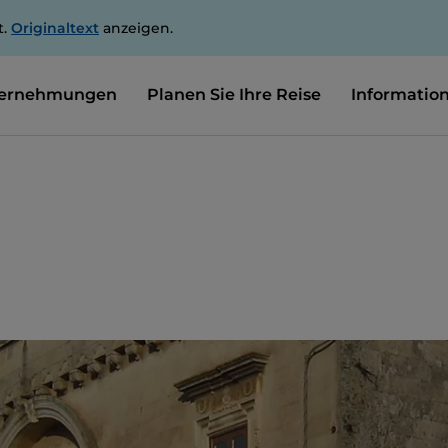
t.
Originaltext
anzeigen.
ernehmungen
Planen Sie Ihre Reise
Informatio