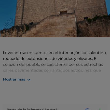
Leverano se encuentra en el interior jónico-salentino,
rodeado de extensiones de viñedos y olivares. El
corazón del pueblo se caracteriza por sus estrechas
calles pavimentadas con antiguos adoquines, que
conducen a sus elegantes iglesias y al símbolo de la
Mostrar más
historia de la zona. Entre las casitas del pueblo se alza
la Torre de Federico II, de 28 metros de altura,
construida a instancias del emperador suabo para
proteger la costa de los ataques piratas. La torre
estuvo abandonada durante mucho tiempo, pero a
Parte de la información está