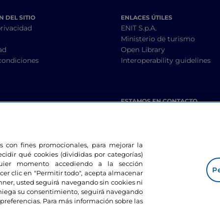
 DEL SITIO
ENLACES ÚTILES
privacidad
ENIT S.p.A.
Ministerio de turismo
ad
Open Library
condiciones
Interoperability guidelines
ESTAMOS EN CONTACTO
les con fines promocionales, para mejorar la
ecidir qué cookies (divididas por categorías)
lquier momento accediendo a la sección
Pe
cer clic en "Permitir todo", acepta almacenar
banner, usted seguirá navegando sin cookies ni
eniega su consentimiento, seguirá navegando
preferencias. Para más información sobre las