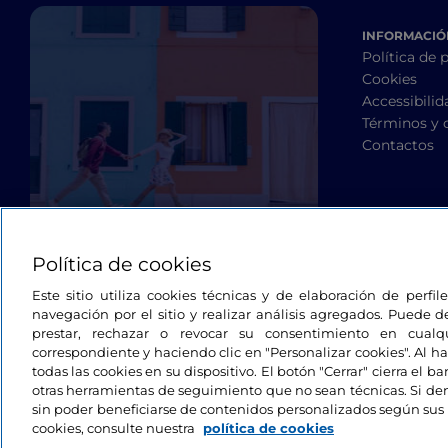
INFORMACIÓN
Política de 
Cookies
Accessibilid
Términos y 
Contactos
Política de cookies
Este sitio utiliza cookies técnicas y de elaboración de perfi
navegación por el sitio y realizar análisis agregados. Puede d
prestar, rechazar o revocar su consentimiento en cua
correspondiente y haciendo clic en "Personalizar cookies". Al ha
todas las cookies en su dispositivo. El botón "Cerrar" cierra el 
otras herramientas de seguimiento que no sean técnicas. Si d
sin poder beneficiarse de contenidos personalizados según sus 
cookies, consulte nuestra
política de cookies