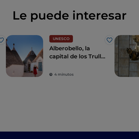
Le puede interesar
UNESCO
Me gusta
Me gusta
Alberobello, la
capital de los Trulli
que te hará vivir un
cuento de hadas
4 minutos