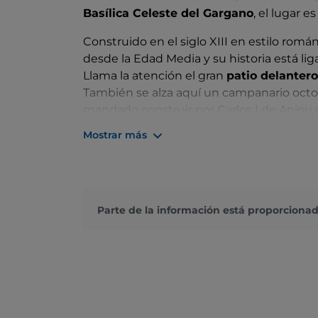
Basílica Celeste del Gargano
, el lugar 
Construido en el siglo XIII en estilo romá
desde la Edad Media y su historia está li
Llama la atención el gran
patio delantero
También se alza aquí un campanario oct
mandado construir por Carlos I de Anjou
conquista del sur de Italia.
Mostrar más
La
fachada
del santuario consta de dos g
rico en frisos. En la parte superior, en e
relicario con una estatua del santo. La e
paneles que relatan la historia del santuar
Parte de la información está proporcionad
También fascinan a los visitantes los dos
del que parten 86 escalones. La escalera 
angevina en la que están enterradas antig