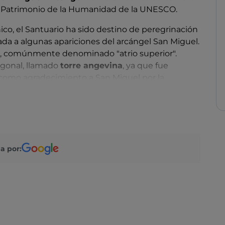
es Patrimonio de la Humanidad de la UNESCO.
nico, el Santuario ha sido destino de peregrinación
gada a algunas apariciones del arcángel San Miguel.
, comúnmente denominado "atrio superior".
ogonal, llamado
torre angevina
, ya que fue
 como agradecimiento a San Miguel por la
randes arcos, coronados por un frontón triangular
l centro, entre dos pequeños rosetones, hay un
ntrada izquierda tiene una puerta de bronce con
io.
a por:
 portales superiores, que conducen a un vestíbulo
conduce a la mística
Gruta
, una construcción
uas familias locales.