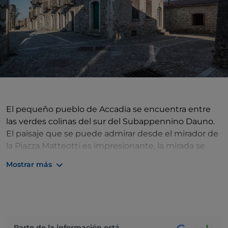
El pequeño pueblo de Accadia se encuentra entre
las verdes colinas del sur del Subappennino Dauno.
El paisaje que se puede admirar desde el mirador de
la Piazza Matteotti es impresionante, la mirada se
pierde entre los manantiales de agua y el verde de
Mostrar más
Bosco Paduli y Pietra di Punta. En el centro, las
bellezas de valor arquitectónico y cultural son la
Fuente Monumental, la Torre del Reloj y el Museo
Cívico. Pero lo que siempre ha caracterizado a
Accadia es el Rione Fossi, una antigua ciudadela de
Parte de la información está