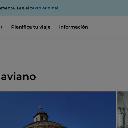
amente. Lee el
texto original
.
r
Planifica tu viaje
Información
laviano