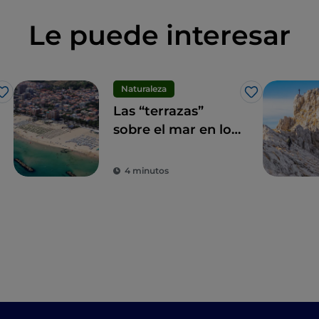
Le puede interesar
Naturaleza
Me gusta
Me gusta
Las “terrazas”
sobre el mar en los
Abruzzi
4 minutos