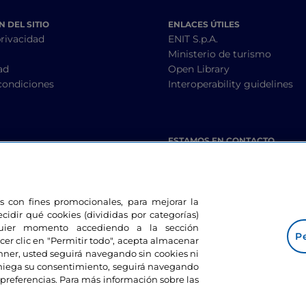
 DEL SITIO
ENLACES ÚTILES
privacidad
ENIT S.p.A.
Ministerio de turismo
ad
Open Library
condiciones
Interoperability guidelines
ESTAMOS EN CONTACTO
les con fines promocionales, para mejorar la
ecidir qué cookies (divididas por categorías)
lquier momento accediendo a la sección
Pe
cer clic en "Permitir todo", acepta almacenar
banner, usted seguirá navegando sin cookies ni
eniega su consentimiento, seguirá navegando
preferencias. Para más información sobre las