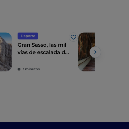
Deporte
Espi
Me gusta
Gran Sasso, las mil
El S
vías de escalada de
Sca
los Abruzos
(Té
sacr
3 minutos
2 m