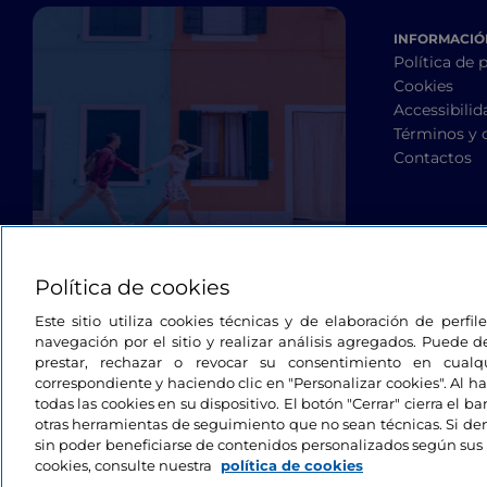
INFORMACIÓN
Política de 
Cookies
Accessibilid
Términos y 
Contactos
Política de cookies
Este sitio utiliza cookies técnicas y de elaboración de perfi
navegación por el sitio y realizar análisis agregados. Puede d
prestar, rechazar o revocar su consentimiento en cua
correspondiente y haciendo clic en "Personalizar cookies". Al ha
todas las cookies en su dispositivo. El botón "Cerrar" cierra el 
otras herramientas de seguimiento que no sean técnicas. Si d
sin poder beneficiarse de contenidos personalizados según sus 
cookies, consulte nuestra
política de cookies