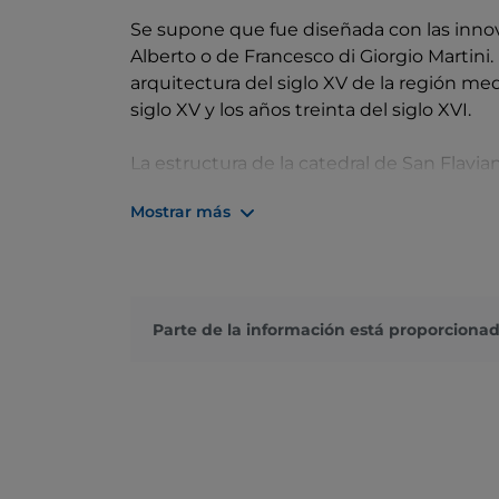
Se supone que fue diseñada con las inno
Alberto o de Francesco di Giorgio Martini.
arquitectura del siglo XV de la región med
siglo XV y los años treinta del siglo XVI.
La estructura de la catedral de San Flavia
subrayado por lesenas y ménsulas, rodea
Mostrar más
dentada y aberturas. Una cúpula con linter
sustituidas después con algunas azules e
Segunda Guerra Mundial, corona la constru
El interior, antiguamente de estilo barro
Parte de la información está proporcionad
obras contemporáneas, atribuidas a los e
la iglesia también se conservan important
con las reliquias del patrón Flaviano, de 
festones a la antigua, de finales del siglo
Bartolomeo di Paolo de Téramo, que se rem