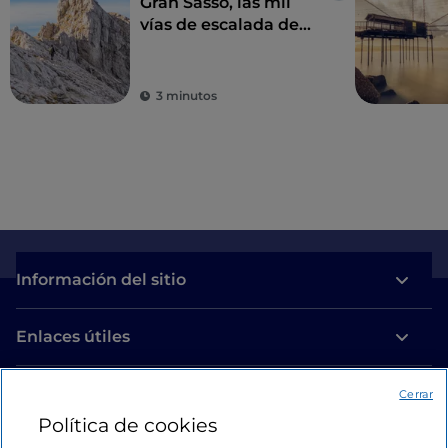
Gran Sasso, las mil
vías de escalada de
los Abruzos
3 minutos
Información del sitio
Enlaces útiles
Acceso
Cerrar
Política de cookies
Estamos en contacto