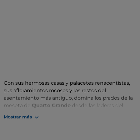
Con sus hermosas casas y palacetes renacentistas,
sus afloramientos rocosos y los restos del
asentamiento más antiguo, domina los prados de la
meseta de
Quarto Grande
desde las laderas del
monte Calvario
.
Pescocostanzo
, en la provincia de
Mostrar más
Aquila
, expresa un antiguo saber artesanal,
representado en las actividades tradicionales de
filigrana, hierro forjado, talla de madera y encaje; no