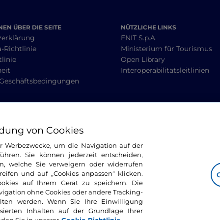
EN ÜBER DIE SEITE
NÜTZLICHE LINKS
zerklärung
ENIT S.p.A.
-Richtlinie
Ministerium für Tourismus
linie
Open Library
heit
Interoperabilitätsleitlinien
 Geschäftsbedingungen
BLEIBEN WIR IN KONTAKT
dung von Cookies
ür Werbezwecke, um die Navigation auf der
ühren. Sie können jederzeit entscheiden,
n, welche Sie verweigern oder widerrufen
ifen und auf „Cookies anpassen“ klicken.
ookies auf Ihrem Gerät zu speichern. Die
avigation ohne Cookies oder andere Tracking-
alten werden. Wenn Sie Ihre Einwilligung
sierten Inhalten auf der Grundlage Ihrer