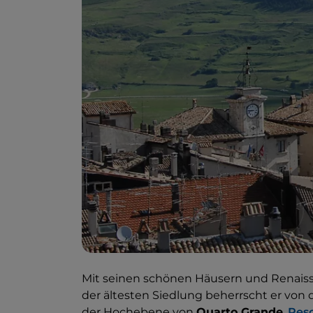
Mit seinen schönen Häusern und Renais
der ältesten Siedlung beherrscht er vo
der Hochebene von
Quarto Grande
.
Pes