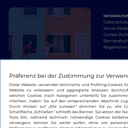
INFORMATION
Datenschut
Social-Media
Cookie-Richt
Barrierefrei
Allgemeine
Präferenz bei der Zustimmung zur Verwen
Diese Website verwendet technische und Profiling-Cookies f
Website zu verbessern und aggregierte Analysen durchzuf
welchen Cookies (nach Kategorien unterteilt) Sie zustimme
möchten, indem Sie auf den entsprechenden Abschnitt zugre
Durch Klicken auf „Alle zulassen“ stimmen Sie zu, alle C
Schaltfläche „Schließen“ schließt das Banner. Sie setzen die N
Tools fort, während technisch notwendige Cookies beibeh
verweigern, können Sie weiter surfen, ohne von personali