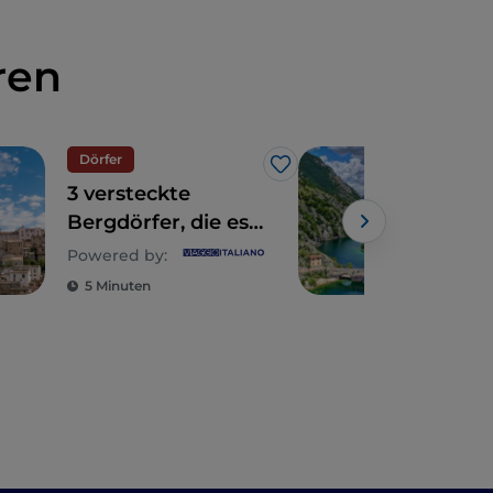
ren
Dörfer
Kuns
Like
3 versteckte
Der
Bergdörfer, die es
Hei
in den Abruzzen zu
Dom
Powered by:
Powe
entdecken gilt
Abr
5 Minuten
4 M
„Fa
Vill