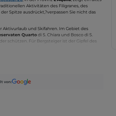
aditionellen Aktivitäten des Filigranes, des
der Spitze ausdrückt,?verpassen Sie nicht das
ür Aktivurlaub und Skifahren. Im Gebiet des
eservaten Quarto
di S. Chiara und Bosco di S.
er schützen. Für Bergsteiger ist der Gipfel des
ssivs, der auch mit Skiern von Caramanico Terme
 kann, das Ziel.
lt von: