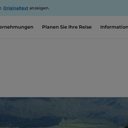
t.
Originaltext
anzeigen.
ernehmungen
Planen Sie Ihre Reise
Informatio