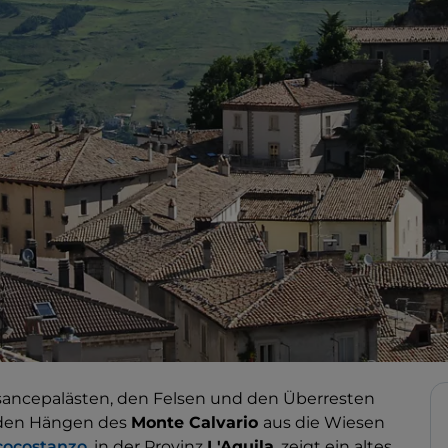
sancepalästen, den Felsen und den Überresten
n den Hängen des
Monte Calvario
aus die Wiesen
cocostanzo
, in der Provinz
L'Aquila
, zeigt ein altes