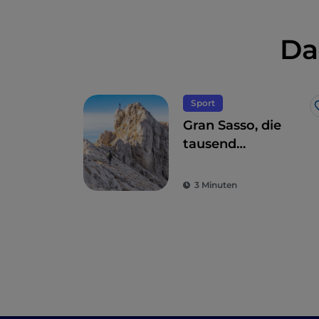
Da
Sport
Gran Sasso, die
tausend
Kletterrouten in
den Abruzzen
3 Minuten