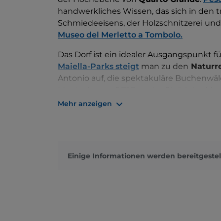
handwerkliches Wissen, das sich in den tr
Schmiedeeisens, der Holzschnitzerei und 
Museo del Merletto a Tombolo.
Das Dorf ist ein idealer Ausgangspunkt f
Maiella-Parks steigt
man zu den
Naturr
Antonio auf, die spektakuläre Buchenwäld
Monte Amaro, 2.793 m, der Gipfel des Ma
oder Lama dei Peligni aus erreicht werden
Mehr anzeigen
Einige Informationen werden bereitgestel