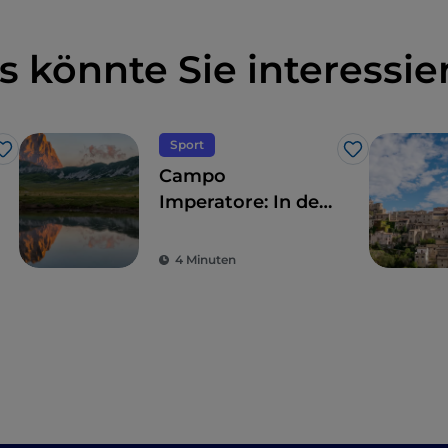
s könnte Sie interessie
Sport
Like
Like
Campo
Imperatore: In den
Abruzzen gibt es
mehr als nur
4 Minuten
Skipisten