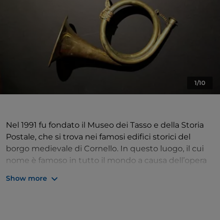
1/10
Nel 1991 fu fondato il Museo dei Tasso e della Storia
Postale, che si trova nei famosi edifici storici del
borgo medievale di Cornello. In questo luogo, il cui
nome è famoso in tutto il mondo a causa dell’opera
letteraria di Torquato Tasso e dell’abilità
Show more
imprenditoriale di alcuni suoi esponenti, è stato per
secoli gestito il servizio postale europeo. Il Museo è
composto da quattro spazi espositivi dedicati alla
storia postale e alla famiglia Tasso, in cui sono