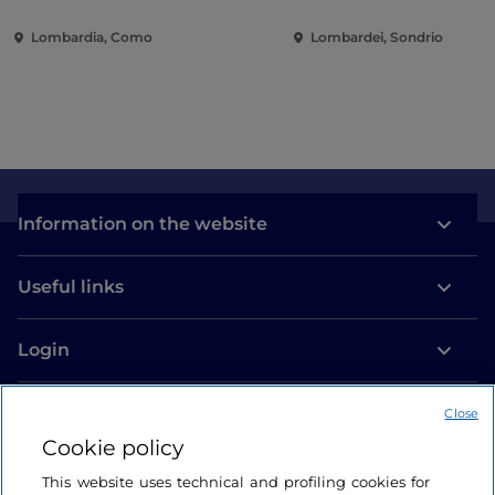
villas and gardens on Lake
of the city
Lombardia, Como
Lombardei, Sondrio
Como
Information on the website
Useful links
Login
Let’s keep in touch
Close
Cookie policy
This website uses technical and profiling cookies for