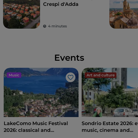
Crespi d'Adda
4 minutes
Events
Music
Art and culture
Like
LakeComo Music Festival
Sondrio Estate 2026: e
2026: classical and
music, cinema and
contemporary music among
entertainment in the 