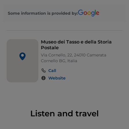
conservati documenti riguardanti la loro attività nella
Some information is provided by:
gestione dei servizi postali. Tra di essi, una lettera del
1840 affrancata con il primo francobollo emesso al
mondo, il celebre Penny Black.
Museo dei Tasso e della Storia
Postale
Via Cornello, 22, 24010 Camerata
Cornello BG, Italia
Call
Website
Listen and travel