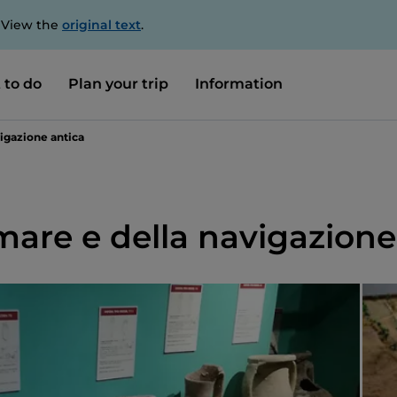
. View the
original text
.
 to do
Plan your trip
Information
igazione antica
mare e della navigazione