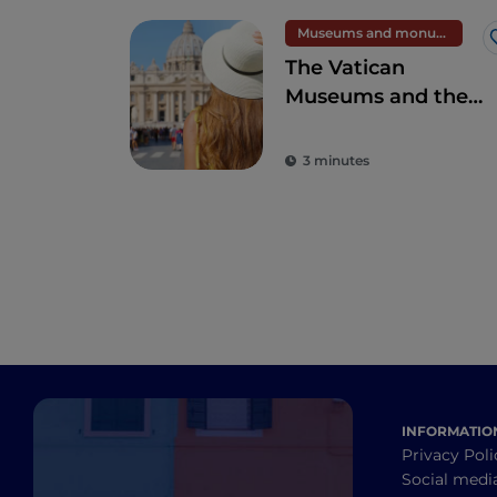
Museums and monuments
The Vatican
Museums and the
Sistine Chapel,
wonders second to
3 minutes
none in the world
INFORMATIO
Privacy Poli
Social medi