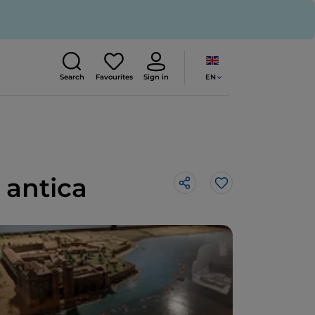
EN
Search
Favourites
Sign in
 antica
Like