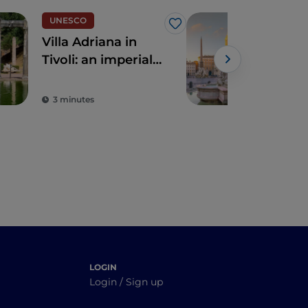
UNESCO
Art 
Like
Villa Adriana in
5 u
Tivoli: an imperial
see
Roman marvel
sac
3 minutes
4 m
LOGIN
Login / Sign up