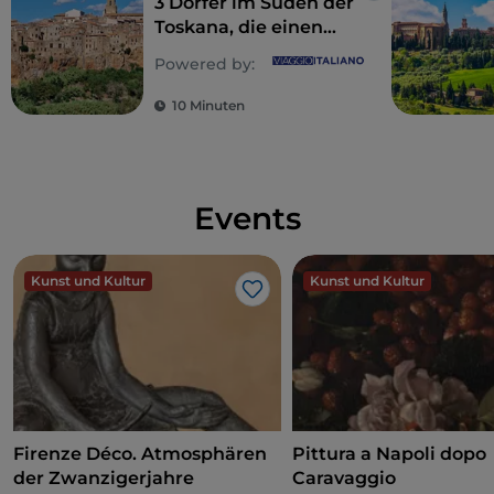
3 Dörfer im Süden der
Toskana, die einen
Besuch wert sind
Powered by:
10 Minuten
Events
Kunst und Kultur
Kunst und Kultur
Like
Firenze Déco. Atmosphären
Pittura a Napoli dopo
der Zwanzigerjahre
Caravaggio