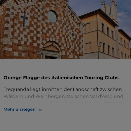
Orange Flagge des italienischen Touring Clubs
Trequanda liegt inmitten der Landschaft zwischen
Wäldern und Weinbergen, zwischen Val d'Asso und
Valdichiana, und verfügt über eine intakte
Altstadt
,
Mehr anzeigen
die noch teilweise von Mauern umgeben ist.
Nach dem zylindrischen Turm der
Burg Cacciaconti
öffnet sich der Hauptplatz
, wo die schwarz-weiße