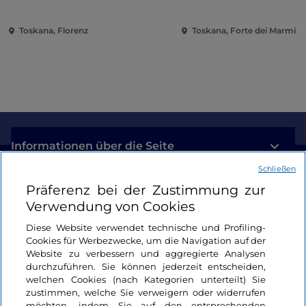
Toskana, Florenz
Toskana, Forte dei Marmi
Informationen über die Seite
Schließen
Nützliche Links
Präferenz bei der Zustimmung zur
Verwendung von Cookies
Login
Diese Website verwendet technische und Profiling-
Cookies für Werbezwecke, um die Navigation auf der
Bleiben wir in Kontakt
Website zu verbessern und aggregierte Analysen
durchzuführen. Sie können jederzeit entscheiden,
welchen Cookies (nach Kategorien unterteilt) Sie
zustimmen, welche Sie verweigern oder widerrufen
möchten, indem Sie auf den entsprechenden