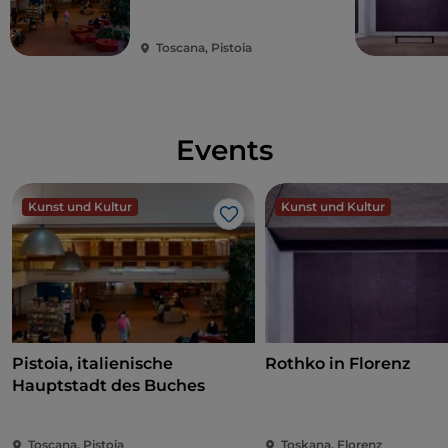
Buches
24. April – Omaggio ai Tre Tenori
Toscana, Pistoia
Mai
1. Mai – Frühlingsoperngala
8. Mai – Le Regine della Notte in concerto
Events
15. Mai – Omaggio ai Tre Tenori
22. Mai – Lanterne Rosse –
Italia-China Opera
Gala
Kunst und Kultur
Kunst und Kultur
29. Mai – Puccini in Love
Like
Juni
5. Juni – Omaggio ai Tre Tenori
12. Juni – A Night at the Opera
19. Juni – Omaggio ai Tre Tenori
Pistoia, italienische
Rothko in Florenz
26. Juni – The Best of Opera & More
Hauptstadt des Buches
Agosto
Toscana, Pistoia
Toskana, Florenz