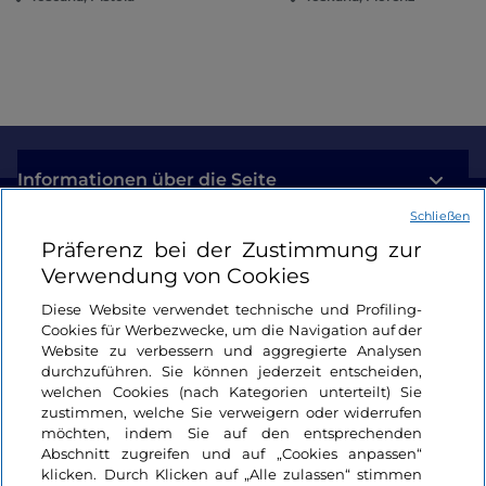
28. August – Omaggio ai Tre Tenori
Settembre
4. September – Callas Forever –
Hommage an
Maria Callas, la Divina
11. September – Emoción Opera y Tango
18. September – Omaggio ai Tre Tenori
Informationen über die Seite
25. September – Fiori dalle Steppe –
Italia-
Schließen
Kazakhstan Opera Gala
Nützliche Links
Präferenz bei der Zustimmung zur
Ottobre
Verwendung von Cookies
Login
2. Oktober – A Night at the Opera
Diese Website verwendet technische und Profiling-
Cookies für Werbezwecke, um die Navigation auf der
9. Oktober – Le Regine della Notte in concerto
Bleiben wir in Kontakt
Website zu verbessern und aggregierte Analysen
16. Oktober – Omaggio ai Tre Tenori
durchzuführen. Sie können jederzeit entscheiden,
23. Oktober – Große Abschlussgala
welchen Cookies (nach Kategorien unterteilt) Sie
zustimmen, welche Sie verweigern oder widerrufen
möchten, indem Sie auf den entsprechenden
Abschnitt zugreifen und auf „Cookies anpassen“
klicken. Durch Klicken auf „Alle zulassen“ stimmen