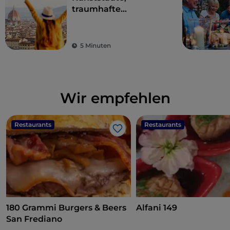
traumhafte
Landschaften und
gutes Essen: Die
Toskana ist der Traum
5 Minuten
eines jeden Touristen
Wir empfehlen
Restaurants
Restaurants
Like
180 Grammi Burgers & Beers
Alfani 149
San Frediano