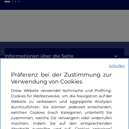
Informationen über die Seite
Schließen
Nützliche Links
Präferenz bei der Zustimmung zur
Verwendung von Cookies
Login
Diese Website verwendet technische und Profiling-
Cookies für Werbezwecke, um die Navigation auf der
Bleiben wir in Kontakt
Website zu verbessern und aggregierte Analysen
durchzuführen. Sie können jederzeit entscheiden,
welchen Cookies (nach Kategorien unterteilt) Sie
zustimmen, welche Sie verweigern oder widerrufen
möchten, indem Sie auf den entsprechenden
Abschnitt zugreifen und auf „Cookies anpassen“