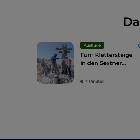
Da
Ausflüge
Fünf Klettersteige
in den Sextner
Dolomiten, die Sie
sich nicht
4 Minuten
entgehen lassen
sollten