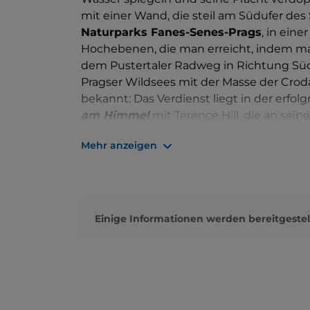
mit einer Wand, die steil am Südufer des
Naturparks Fanes-Senes-Prags
, in ein
Hochebenen, die man erreicht, indem ma
dem Pustertaler Radweg in Richtung Süd
Pragser Wildsees mit der Masse der Cro
bekannt: Das Verdienst liegt in der erfol
am Himmel
mit Terence Hill, die an sei
ausgestrahlt wird.
Mehr anzeigen
Der etwa 1.200 Meter lange, bis zu 400 M
anderen Charakter als fast alle anderen 
Erdrutsch, der vom Sasso del Signore in d
natürliche Barriere bildete, ohne Gletsc
Einige Informationen werden bereitgestel
zwischen den Tannenwäldern, verläuft ei
angenehm und im Sommer etwas überfüllt
Bekanntheit durch das Fernsehen haben 
so dass Grenzen eingeführt wurden, um 
Im Sommer ist er also nicht mit dem Aut
mit dem Shuttle (Linie 442 von
Toblach