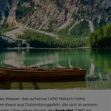
es Wasser, das auf etwa 1.490 Metern Höhe
m Kranz aus Dolomitengipfeln, die sich in seinem
peln: Über allem thront der
Seekofel
(2.810 m)