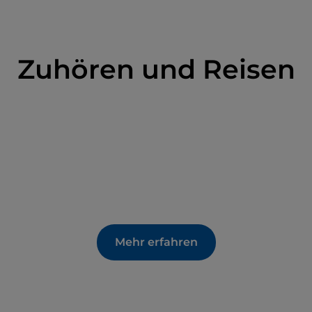
rrara
: Hier
beginnt der Themenweg Viktor Wolf
unden zurückgelegt werden kann. Für alle, die
 beginnt am See der
Dolomiten-Höhenweg Nr. 1
,
Zuhören und Reisen
Gruppe in Belluno endet.
Mehr erfahren