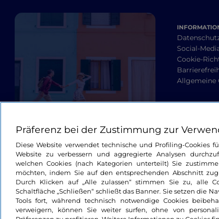
INFORMATION
Datenschut
Social-Media
Cookie-Richt
Barrierefrei
Allgemeine
Präferenz bei der Zustimmung zur Verwen
Diese Website verwendet technische und Profiling-Cookies f
Website zu verbessern und aggregierte Analysen durchzuf
welchen Cookies (nach Kategorien unterteilt) Sie zustimme
möchten, indem Sie auf den entsprechenden Abschnitt zugre
Durch Klicken auf „Alle zulassen“ stimmen Sie zu, alle C
Schaltfläche „Schließen“ schließt das Banner. Sie setzen die N
Tools fort, während technisch notwendige Cookies beibeh
verweigern, können Sie weiter surfen, ohne von personali