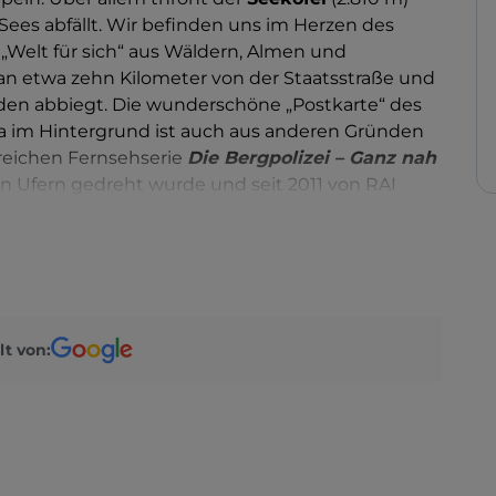
 Sees abfällt. Wir befinden uns im Herzen des
er „Welt für sich“ aus Wäldern, Almen und
n etwa zehn Kilometer von der Staatsstraße und
en abbiegt. Die wunderschöne „Postkarte“ des
da im Hintergrund ist auch aus anderen Gründen
greichen Fernsehserie
Die Bergpolizei – Ganz nah
nen Ufern gedreht wurde und seit 2011 von RAI
eter breite und über 35 Meter tiefe See hat einen
Dolomitenseen: Er entstand durch einen riesigen
en Verlauf des Pragser Bachs fiel und eine
her- oder Moränenursprung. Entlang der Ufer,
lt von:
n etwa einstündiger Spazierweg, der sehr
 ist. Der Charme der Landschaft und die große
den See zu einem sehr beliebten Ziel gemacht,
die Auswirkungen des Tourismus zu verringern.
o zu erreichen, sondern nur mit dem Fahrrad oder
und
Niederdorf
) oder zu Fuß vom Parkplatz