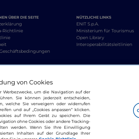
EN ÜBER DIE SEITE
NÜTZLICHE LINKS
zerklärung
ENIT S.p.A.
-Richtlinie
Ministerium für Tourismus
linie
Open Library
heit
Interoperabilitätsleitlinien
 Geschäftsbedingungen
BLEIBEN WIR IN KONTAKT
dung von Cookies
ür Werbezwecke, um die Navigation auf der
ühren. Sie können jederzeit entscheiden,
n, welche Sie verweigern oder widerrufen
ifen und auf „Cookies anpassen“ klicken.
ookies auf Ihrem Gerät zu speichern. Die
avigation ohne Cookies oder andere Tracking-
alten werden. Wenn Sie Ihre Einwilligung
sierten Inhalten auf der Grundlage Ihrer