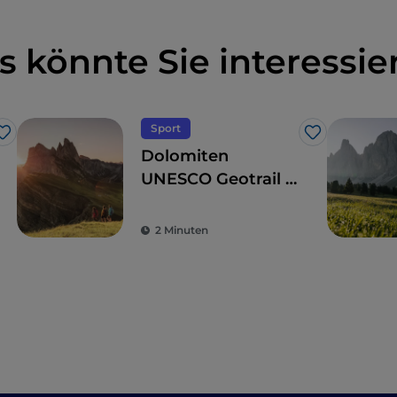
s könnte Sie interessie
Sport
Like
Like
Dolomiten
UNESCO Geotrail in
Südtirol
2 Minuten