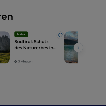
ren
Natur
See
Like
Südtirol: Schutz
All
des Naturerbes in
des
den Parks
Dor
Südt
3 Minuten
2 M