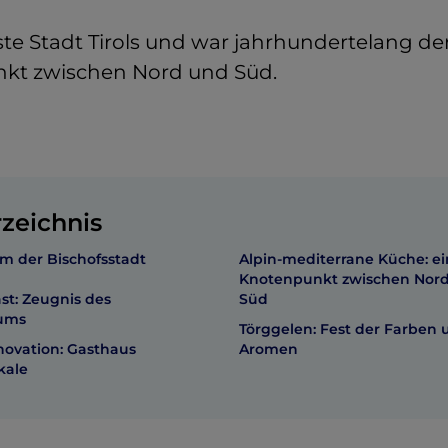
teste Stadt Tirols und war jahrhundertelang de
kt zwischen Nord und Süd.
rzeichnis
 der Bischofsstadt
Alpin-mediterrane Küche: ei
Knotenpunkt zwischen Nor
st: Zeugnis des
Süd
tums
Törggelen: Fest der Farben 
novation: Gasthaus
Aromen
kale