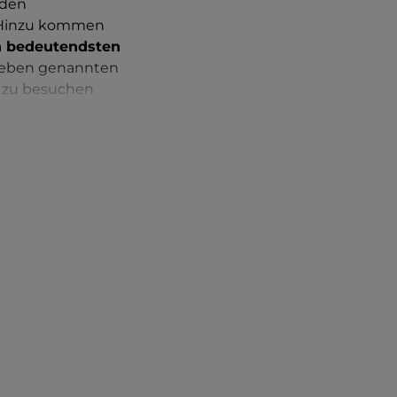
 den
. Hinzu kommen
en bedeutendsten
ie eben genannten
m zu besuchen