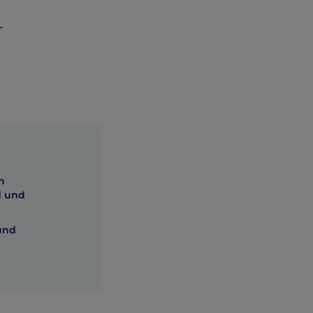
r
n
d und
und