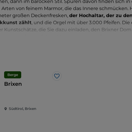
en, dann im barocken Stil. Spuren davon finden sich in
n Arten von feinem Marmor, die das Innere schmücken
meter großen Deckenfresken,
der Hochaltar, der zu d
ckkunst zählt
, und die Orgel mit über 3.000 Pfeifen. D
er Kunstschätze, die Sie dazu einladen, den Brixner Do
eren einen besinnlichen Moment zu verweilen.
Berge
Like
Brixen
Südtirol, Brixen