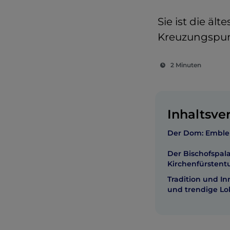
Sie ist die äl
Kreuzungspun
2 Minuten
Inhaltsve
Der Dom: Emblem
Der Bischofspala
Kirchenfürsten
Tradition und In
und trendige Lo