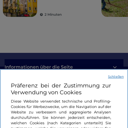
Vergangenheit und
Moderne
2 Minuten
Informationen über die Seite
Schließen
Nützliche Links
Präferenz bei der Zustimmung zur
Verwendung von Cookies
Login
Diese Website verwendet technische und Profiling-
Cookies für Werbezwecke, um die Navigation auf der
Bleiben wir in Kontakt
Website zu verbessern und aggregierte Analysen
durchzuführen. Sie können jederzeit entscheiden,
welchen Cookies (nach Kategorien unterteilt) Sie