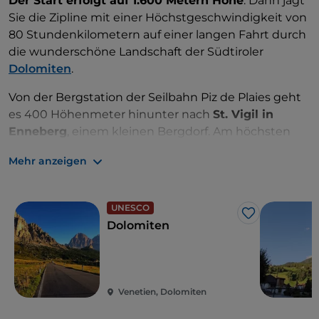
Der Start erfolgt auf 1.600 Metern Höhe
. Dann jagt
Sie die Zipline mit einer Höchstgeschwindigkeit von
80 Stundenkilometern auf einer langen Fahrt durch
die wunderschöne Landschaft der Südtiroler
Dolomiten
.
Von der Bergstation der Seilbahn Piz de Plaies geht
es 400 Höhenmeter hinunter nach
St. Vigil in
Enneberg
, einem kleinen Bergdorf. Am höchsten
Punkt schweben Sie gut 100 Meter über dem
Mehr anzeigen
Erdboden.
Im Zickzack geht es das Tal hinauf zur Cianross-
UNESCO
Gondel, die an einem Hightech-Rollenbahnsystem
Like
Dolomiten
hängt.
Die Fahrt erfolgt einzeln und nicht zu zweit. Kinder
können ab 40 Kilogramm Körpergewicht
teilnehmen.
Venetien, Dolomiten