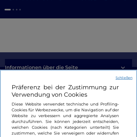
Informationen über die Seite
Schließen
Nützliche Links
Präferenz bei der Zustimmung zur
Verwendung von Cookies
Login
Diese Website verwendet technische und Profiling-
Cookies für Werbezwecke, um die Navigation auf der
Bleiben wir in Kontakt
Website zu verbessern und aggregierte Analysen
durchzuführen. Sie können jederzeit entscheiden,
welchen Cookies (nach Kategorien unterteilt) Sie
zustimmen, welche Sie verweigern oder widerrufen