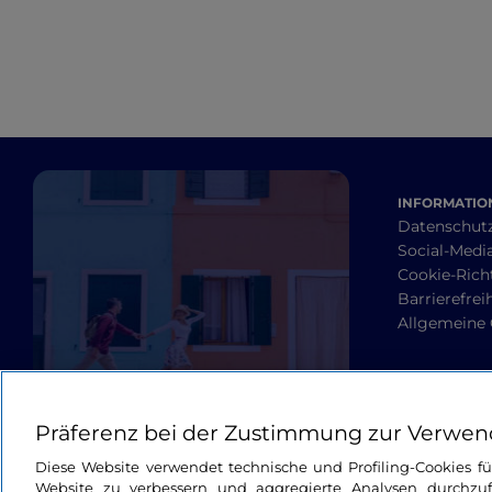
INFORMATION
Datenschut
Social-Media
Cookie-Richt
Barrierefrei
Allgemeine
Präferenz bei der Zustimmung zur Verwen
Diese Website verwendet technische und Profiling-Cookies f
Website zu verbessern und aggregierte Analysen durchzuf