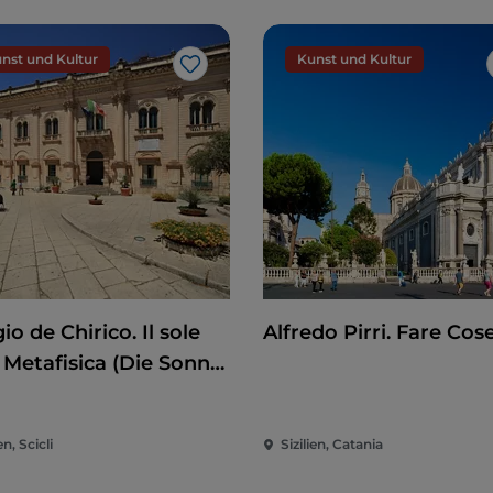
nst und Kultur
Kunst und Kultur
Like
io de Chirico. Il sole
Alfredo Pirri. Fare Cos
 Metafisica (Die Sonne
Metaphysik)
en, Scicli
Sizilien, Catania