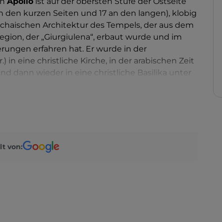
an
Apollo
ist auf der obersten Stufe der Ostseite
an den kurzen Seiten und 17 an den langen), klobig
rchaischen Architektur des Tempels, der aus dem
Region, der „Giurgiulena“, erbaut wurde und im
ungen erfahren hat. Er wurde in der
) in eine christliche Kirche, in der arabischen Zeit
nd dann wieder in eine christliche Basilika unter
 umgewandelt, um im 16. Jahrhundert n. Chr.
e Kaserne integriert zu werden. Karl V. von
 für Befestigungsanlagen. Zu Beginn des
s Apollotempels, nachdem sie von allen
ht, ganz ohne Begrenzung zur Stadt. In der Tat
hinter dem Tempel der
charakteristische
lt von: