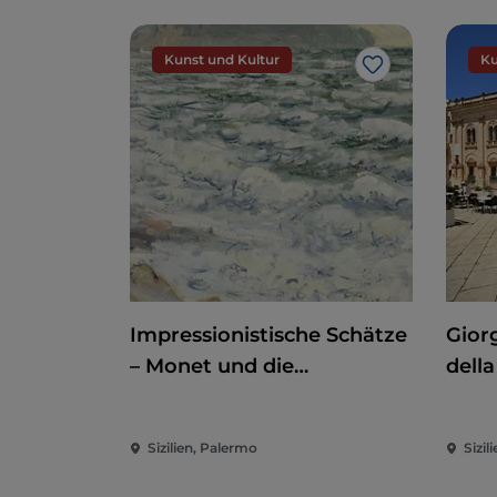
Kunst und Kultur
Ku
Like
Impressionistische Schätze
Giorg
– Monet und die
della
Normandie
der 
Sizilien, Palermo
Sizili