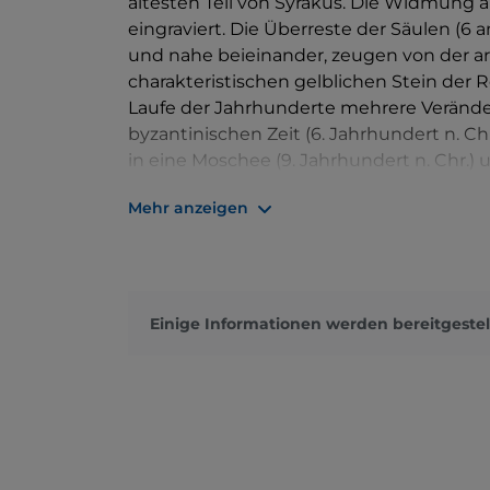
ältesten Teil von Syrakus. Die Widmung 
eingraviert. Die Überreste der Säulen (6 
und nahe beieinander, zeugen von der a
charakteristischen gelblichen Stein der 
Laufe der Jahrhunderte mehrere Veränder
byzantinischen Zeit (6. Jahrhundert n. Chr.
in eine Moschee (9. Jahrhundert n. Chr.) u
den Normannen (11. Jahrhundert n. Chr.)
Mehr anzeigen
während der spanischen Herrschaft in ein
Habsburg nutzte ihn auch als Steinbruch
20. Jahrhunderts kamen die Überreste de
Überbauten befreit waren, wieder ans Lic
findet morgens an Wochentagen direkt 
Einige Informationen werden bereitgestel
Stadtmarkt
statt.