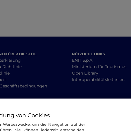
EN ÜBER DIE SEITE
NÜTZLICHE LINKS
zerklärung
ENIT S.p.A.
-Richtlinie
Ministerium für Tourismus
linie
Open Library
heit
Interoperabilitätsleitlinien
 Geschäftsbedingungen
BLEIBEN WIR IN KONTAKT
dung von Cookies
ür Werbezwecke, um die Navigation auf der
ühren. Sie können jederzeit entscheiden,