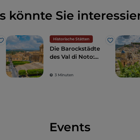
s könnte Sie interessie
Historische Stätten
Like
Like
Die Barockstädte
des Val di Noto:
Wenn Kunst und
Schönheit
3 Minuten
verschmelzen
Events