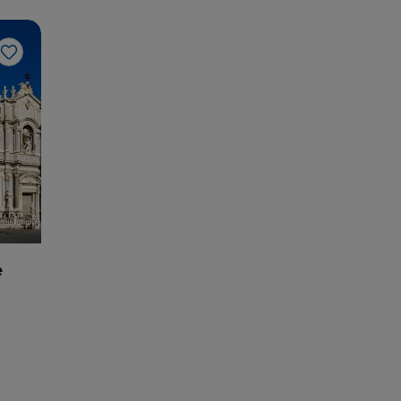
Like
e