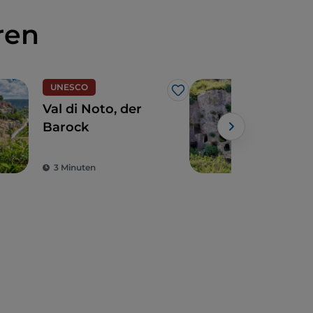
ren
UNESCO
UN
Like
Val di Noto, der
Syra
Barock
Nek
Pan
Wel
3 Minuten
4 M
geh