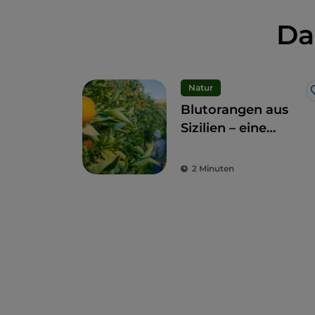
Da
Natur
Blutorangen aus
Sizilien – eine
Frucht und
Delikatesse
2 Minuten