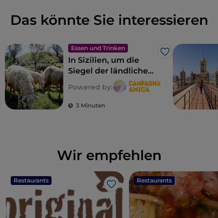
Das könnte Sie interessieren
Essen und Trinken
Like
In Sizilien, um die
Siegel der ländlichen
Biodiversität zu
Powered by:
entdecken
3 Minuten
Wir empfehlen
Restaurants
Restaurants
Like