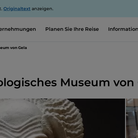
t.
Originaltext
anzeigen.
ernehmungen
Planen Sie Ihre Reise
Informatio
seum von Gela
ologisches Museum von 