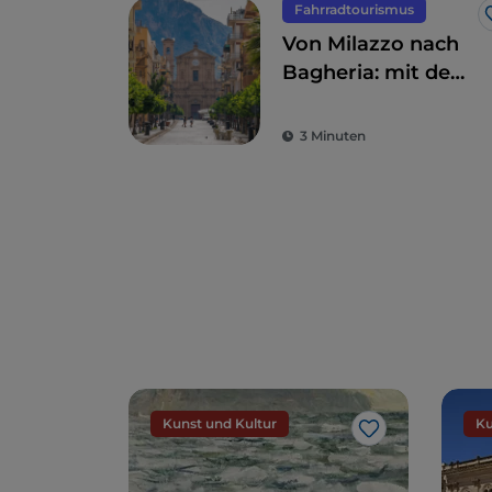
Fahrradtourismus
Von Milazzo nach
Bagheria: mit dem
Fahrrad entlang
der Nordküste
3 Minuten
Siziliens
Kunst und Kultur
Ku
Like