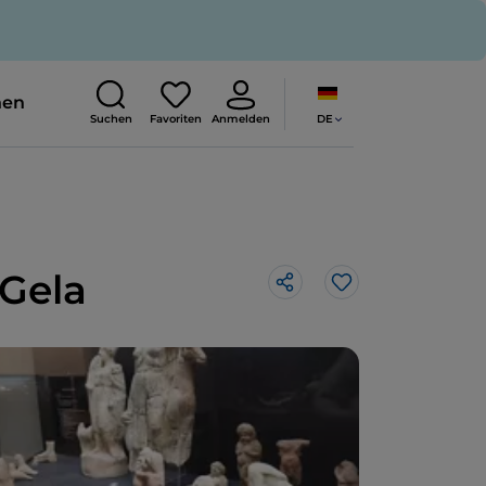
nen
DE
Suchen
Favoriten
Anmelden
Gela
Like