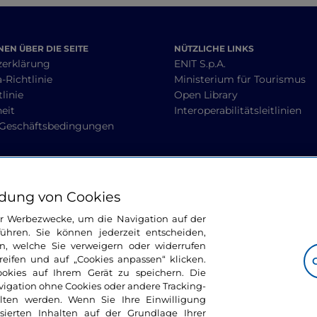
EN ÜBER DIE SEITE
NÜTZLICHE LINKS
zerklärung
ENIT S.p.A.
-Richtlinie
Ministerium für Tourismus
linie
Open Library
heit
Interoperabilitätsleitlinien
 Geschäftsbedingungen
BLEIBEN WIR IN KONTAKT
dung von Cookies
ür Werbezwecke, um die Navigation auf der
ühren. Sie können jederzeit entscheiden,
n, welche Sie verweigern oder widerrufen
ifen und auf „Cookies anpassen“ klicken.
ookies auf Ihrem Gerät zu speichern. Die
avigation ohne Cookies oder andere Tracking-
alten werden. Wenn Sie Ihre Einwilligung
sierten Inhalten auf der Grundlage Ihrer