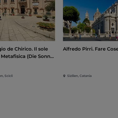
io de Chirico. Il sole
Alfredo Pirri. Fare Cos
 Metafisica (Die Sonne
Metaphysik)
en, Scicli
Sizilien, Catania