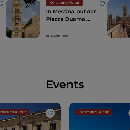
Kunst und Kultur
Like
Like
In Messina, auf der
Piazza Duomo,
befindet sich die
größte und
4 Minuten
komplexeste
astronomische Uhr
der Welt
Events
nst und Kultur
Kunst und Kultur
Like