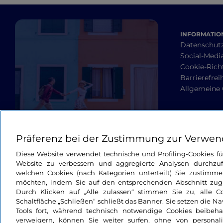
INFORMATION
Datenschut
Social-Media
Cookie-Richt
Barrierefrei
Allgemeine
Präferenz bei der Zustimmung zur Verwen
Diese Website verwendet technische und Profiling-Cookies f
Website zu verbessern und aggregierte Analysen durchzuf
welchen Cookies (nach Kategorien unterteilt) Sie zustimme
möchten, indem Sie auf den entsprechenden Abschnitt zugre
Durch Klicken auf „Alle zulassen“ stimmen Sie zu, alle C
Schaltfläche „Schließen“ schließt das Banner. Sie setzen die N
Tools fort, während technisch notwendige Cookies beibeh
verweigern, können Sie weiter surfen, ohne von personali