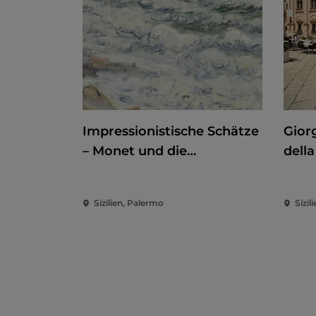
Impressionistische Schätze
Giorg
– Monet und die
della
Normandie
der 
Sizilien, Palermo
Sizili